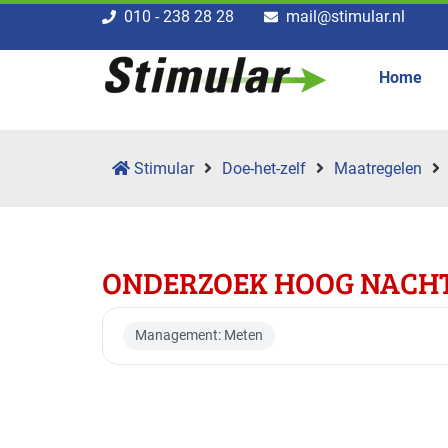
010 - 238 28 28
mail@stimular.nl
Home
Stimular
Doe-het-zelf
Maatregelen
ONDERZOEK HOOG NACHT
Management: Meten
Toepasbaar voor br