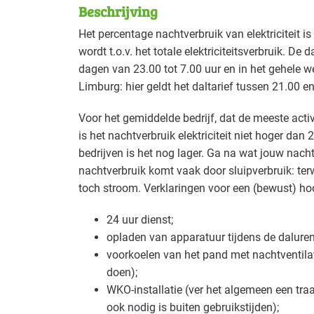
Beschrijving
Deze maatregel is vaak toepasbaar in d
Het percentage nachtverbruik van elektriciteit is d
wordt t.o.v. het totale elektriciteitsverbruik. 
Autobranche - autoschadeherstel
Gevorderd
dagen van 23.00 tot 7.00 uur en in het gehele 
Limburg: hier geldt het daltarief tussen 21.00 e
Bouw - bouw/infra
Gevorderd
Voor het gemiddelde bedrijf, dat de meeste activ
Bouw - schilders en onderhoud
Gevorderd
is het nachtverbruik elektriciteit niet hoger dan
bedrijven is het nog lager. Ga na wat jouw nachtv
Cultuur - evenementen
Gevorderd
nachtverbruik komt vaak door sluipverbruik: terwi
toch stroom. Verklaringen voor een (bewust) hoo
Cultuur - podia
Gevorderd
24 uur dienst;
Detailhandel - supermarkten
Gevorderd
opladen van apparatuur tijdens de daluren
voorkoelen van het pand met nachtventilat
Handel en distributie
Gevorderd
doen);
WKO
-installatie (ver het algemeen een t
Industrie - papier en karton(waren)
Gevorder
ook nodig is buiten gebruikstijden);