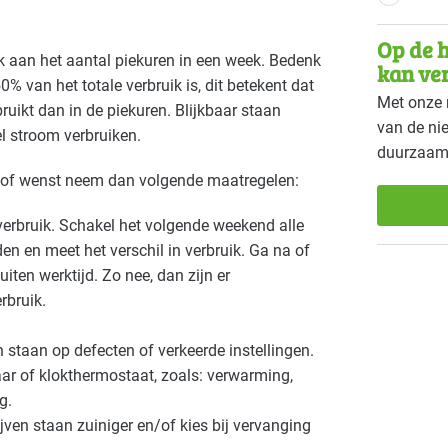
Landbouw - land- en tuinbouw
Landb
Gevorderd
Op de h
jk aan het aantal piekuren in een week. Bedenk
Onderwijs
Overi
Gevorderd
kan ve
0% van het totale verbruik is, dit betekent dat
Met onze 
Recreatie - hotels
Recrea
Gevorderd
bruikt dan in de piekuren. Blijkbaar staan
van de ni
el stroom verbruiken.
duurzaam
Sport - overig
Sport
Gevorderd
t of wenst neem dan volgende maatregelen:
Voedingsindustrie - overig
Voedin
rd
Gevorderd
erbruik. Schakel het volgende weekend alle
en en meet het verschil in verbruik. Ga na of
Zorg - dierenartsen
Zorg -
Gevorderd
iten werktijd. Zo nee, dan zijn er
Zorg - ziekenhuizen
Zorg -
Gevorderd
rbruik.
 staan op defecten of verkeerde instellingen.
ar of klokthermostaat, zoals: verwarming,
g.
ven staan zuiniger en/of kies bij vervanging