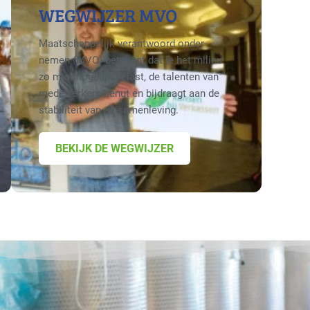
WEGWIJZER MVO
Maatschappelijk verantwoord onder­
nemen (MVO) betekent dat je het milieu
zo min mogelijk belast, de talenten van
medewerkers benut en bijdraagt aan de
stabiliteit van de samenleving.
BEKIJK DE WEGWIJZER