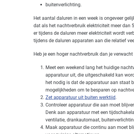
buitenverlichting.
Kantoren
Gevorderd
Het aantal daluren in een week is ongeveer geli
Natwasserijen
Gevorderd
dat als het nachtverbruik elektriciteit meer dan 5
Recreatie - congreslocaties
Gevorderd
er tijdens de daluren meer elektriciteit wordt ver
tijdens de daluren apparaten aan die relatief ve
Recreatie - restaurants en cafés
Gevorderd
Heb je een hoger nachtverbruik dan je verwach
Voedingsindustrie - brood en banket
Gevorde
Meet een weekend lang het huidige nachtv
apparatuur uit, die uitgeschakeld kan word
Voedingsindustrie - zoetwaren
Gevorderd
het nodig is dat de apparatuur aan staat bu
Zorg - kinderdagverblijven
Gevorderd
mogelijkheden om te besparen op nachtve
Zet apparatuur uit buiten werktijd
.
Controleer apparatuur die aan moet blijven
Denk aan apparatuur met een tijdschakela
ventilatie, drankautomaat, buitenverlichtin
Maak apparatuur die continu aan moet blij