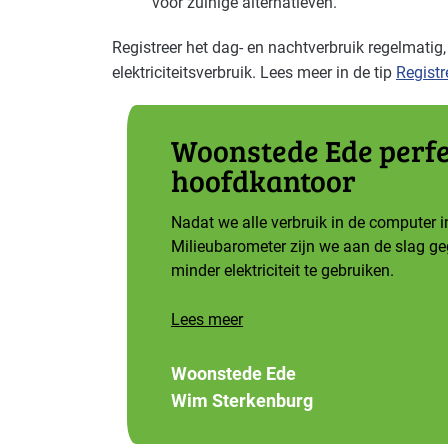
voor zuinige alternatieven.
Registreer het dag- en nachtverbruik regelmatig, 
elektriciteitsverbruik. Lees meer in de tip
Registr
Woonstede Ede perfe
hoofdkantoor
Nadat we alle verbruik in de computer 
Milieubarometer zijn we aan de slag g
minder elektriciteit te gebruiken.
Lees meer
Woonstede Ede
Wim Sterkenburg