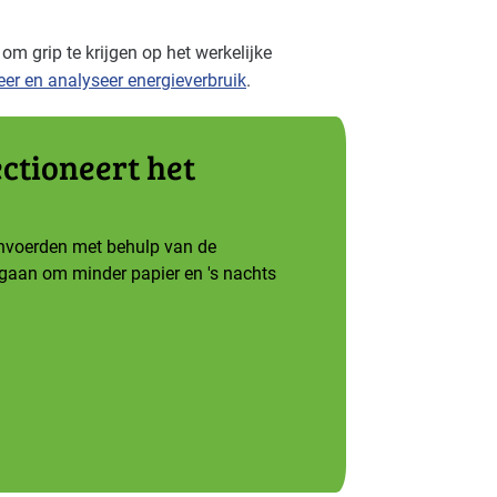
om grip te krijgen op het werkelijke
eer en analyseer energieverbruik
.
ctioneert het
invoerden met behulp van de
egaan om minder papier en 's nachts