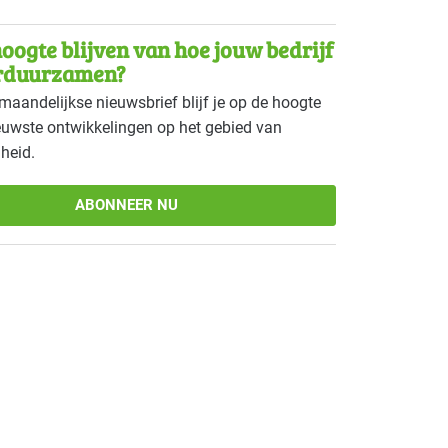
ouw - veeteelt
Gevorderd
oogte blijven van hoe jouw bedrijf
ge branches
Gevorderd
rduurzamen?
maandelijkse nieuwsbrief blijf je op de hoogte
tie - overig
Gevorderd
euwste ontwikkelingen op het gebied van
heid.
 - zwembaden
Gevorderd
gsindustrie - vlees
Gevorderd
ABONNEER NU
 eerstelijns
Gevorderd
 zorginstellingen
Gevorderd