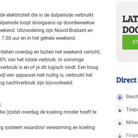
e volgende branches
e elektriciteit die in de dalperiode verbruikt
LAT
De dalperiode loopt doorgaans op doordeweekse
DO
Autobranche - garage en handel
Autob
Gevorderd
weekend. Uitzondering zijn Noord-Brabant en
n 7.00 uur en in het gehele weekend.
Bouw - gemeentewerven
Bouw -
Gevorderd
ST
iteiten overdag en buiten het weekend verricht,
Bouwmaterialen - beton
Brand
Gevorderd
 20% van het totale verbruik. In sommige
erbruik is en of je dit logisch vindt. Een hoog
Cultuur - musea
Cultuu
Gevorderd
jl een apparaat niet nuttig is, verbruikt het
Direct
g nachtverbruik zijn bijvoorbeeld:
Datacenters
Detail
Gevorderd
Besch
Detailhandel - tankstations
Grafis
Gevorderd
;
Toep
ie (zodat overdag de koeling minder hoeft te
Industrie - hout en meubel
Indust
Gevorderd
Milie
raag systeem waardoor verwarming en koeling
Industrie - rubber en kunststof
Indust
d
Gevorderd
Finan