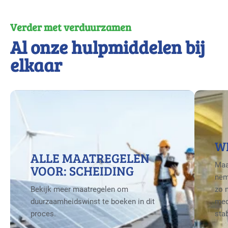
Verder met verduurzamen
Al onze hulpmiddelen bij
elkaar
W
ALLE MAATREGELEN
Maa
VOOR: SCHEIDING
nem
Bekijk meer maatregelen om
zo 
duurzaamheidswinst te boeken in dit
med
proces.
sta