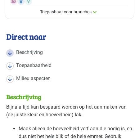
Toepasbaar voor branches
×
Toepasbaar voor branches
Direct naar
Deze maatregel is vaak toepasbaar in de volgende
branches
Beschrijving
Toepasbaarheid
Autobranche - autoschadeherstel
Basis
Milieu aspecten
Bouw - schilders en onderhoud
Basis
Beschrijving
Industrie - hout en meubel
Basis
Bijna altijd kan bespaard worden op het aanmaken van
Industrie - metalektro
Basis
(de juiste kleur en hoeveelheid) lak.
Maak alleen de hoeveelheid verf aan die nodig is, en
dus niet het hele blik of de hele emmer. Gebruik