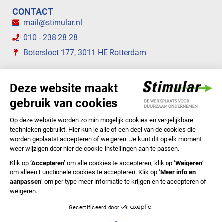
CONTACT
mail@stimular.nl
010 - 238 28 28
Botersloot 177, 3011 HE Rotterdam
VOLG ONS
STIMULAR NIEUWSBRIEVEN
ABONNEER NU
Privacyverklaring
Cookiebeleid
Colofon
Disclaimer
In English