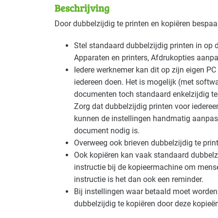
Beschrijving
Deze maatregel is vaak toepasbaar in d
Door dubbelzijdig te printen en kopiëren bespaar
Autobranche - autoschadeherstel
Basis
Stel standaard dubbelzijdig printen in op 
Apparaten en printers, Afdrukopties aanpa
Bouw - bouw/infra
Basis
Iedere werknemer kan dit op zijn eigen P
iedereen doen. Het is mogelijk (met softwa
Bouw - schilders en onderhoud
Basis
documenten toch standaard enkelzijdig te la
Zorg dat dubbelzijdig printen voor iedereen
Cultuur - evenementen
Basis
kunnen de instellingen handmatig aanpasse
document nodig is.
Cultuur - podia
Basis
Overweeg ook brieven dubbelzijdig te prin
Ook kopiëren kan vaak standaard dubbelzijd
Detailhandel - supermarkten
Basis
instructie bij de kopieermachine om mense
instructie is het dan ook een reminder.
Handel en distributie
Basis
Bij instellingen waar betaald moet worde
Industrie - papier en karton(waren)
Basis
dubbelzijdig te kopiëren door deze kopieë