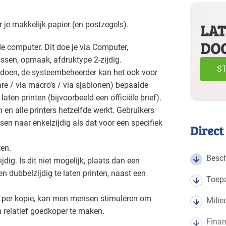
e volgende branches
 je makkelijk papier (en postzegels).
LAT
DO
Autobranche - garage en handel
Autob
Basis
de computer. Dit doe je via Computer,
ssen, opmaak, afdruktype 2-zijdig.
Bouw - gemeentewerven
Bouw -
Basis
ST
C doen, de systeembeheerder kan het ook voor
re / via macro’s / via sjablonen) bepaalde
Bouwmaterialen - beton
Brand
Basis
ten printen (bijvoorbeeld een officiële brief).
 en alle printers hetzelfde werkt. Gebruikers
Cultuur - musea
Cultuu
Basis
n naar enkelzijdig als dat voor een specifiek
Direct
Datacenters
Detail
Basis
ten.
Besch
ig. Is dit niet mogelijk, plaats dan een
Detailhandel - tankstations
Grafis
Basis
n dubbelzijdig te laten printen, naast een
Toep
Industrie - hout en meubel
Indust
Basis
n per kopie, kan men mensen stimuleren om
Milie
Industrie - rubber en kunststof
Indust
Basis
n relatief goedkoper te maken.
Finan