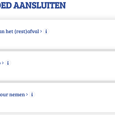
OED AANSLUITEN
n het (rest)afval
o
etour nemen