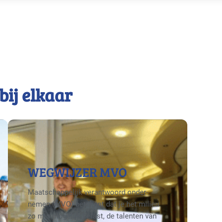
bij elkaar
WEGWIJZER MVO
Maatschappelijk verantwoord onder­
nemen (MVO) betekent dat je het milieu
zo min mogelijk belast, de talenten van