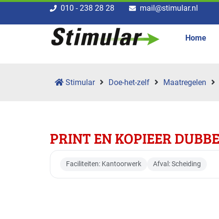
010 - 238 28 28
mail@stimular.nl
Home
Stimular
Doe-het-zelf
Maatregelen
PRINT EN KOPIEER DUBBE
Faciliteiten: Kantoorwerk
Afval: Scheiding
Toepasbaar voor br