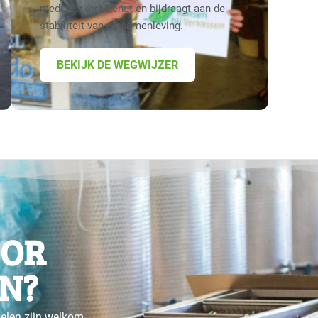
medewerkers benut en bijdraagt aan de
stabiliteit van de samenleving.
BEKIJK DE WEGWIJZER
OOR
N?
gelen zijn welkom