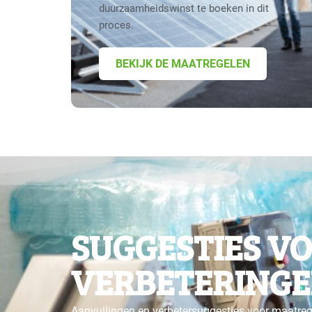
duurzaamheidswinst te boeken in dit
proces.
BEKIJK DE MAATREGELEN
SUGGESTIES V
VERBETERINGE
Aanvullingen en verbetersuggesties voor maatre