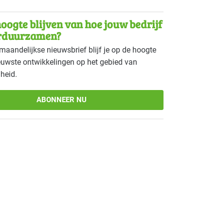
ouw - veeteelt
Basis
oogte blijven van hoe jouw bedrijf
ge branches
Basis
rduurzamen?
maandelijkse nieuwsbrief blijf je op de hoogte
tie - overig
Basis
euwste ontwikkelingen op het gebied van
heid.
 - zwembaden
Basis
gsindustrie - vlees
Basis
ABONNEER NU
 eerstelijns
Basis
 ziekenhuizen
Basis