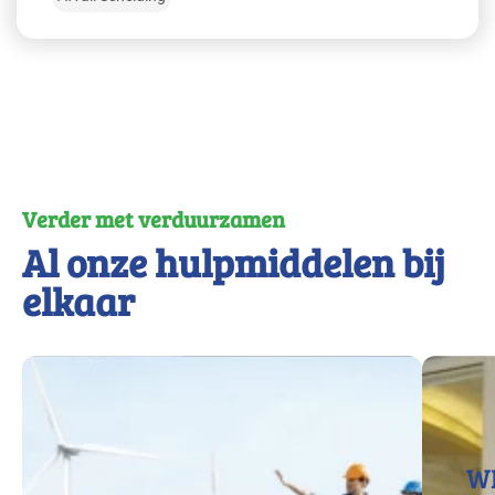
Verder met verduurzamen
Al onze hulpmiddelen bij
elkaar
W