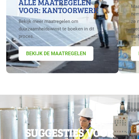
ALLE MAATREGELEN
Maa
VOOR: KANTOORWERK
nem
Bekijk meer maatregelen om
zo 
duurzaamheidswinst te boeken in dit
med
proces.
sta
BEKIJK DE MAATREGELEN
SUGGESTIES VOOR