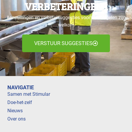
VERBETERINGEN?
Aanvullingen en verbetersuggesties voor maatregelen zijn
welkom
VERSTUUR SUGGESTIES
NAVIGATIE
Samen met Stimular
Doe-het-zelf
Nieuws
Over ons