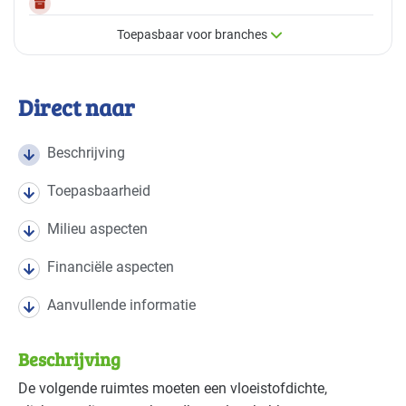
Toepasbaar voor branches
×
Toepasbaar voor branches
Direct naar
Deze maatregel is vaak toepasbaar in de volgende
branches
Beschrijving
Toepasbaarheid
Autobranche - autoschadeherstel
Basis
Milieu aspecten
Autobranche - garage en handel
Basis
Financiële aspecten
Brandweer
Gevorderd
Aanvullende informatie
Handel en distributie
Basis
Beschrijving
De volgende ruimtes moeten een vloeistofdichte,