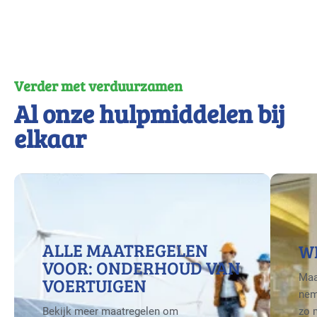
Verder met verduurzamen
Al onze hulpmiddelen bij
elkaar
ALLE MAATREGELEN
W
VOOR: ONDERHOUD VAN
Maa
VOERTUIGEN
nem
Bekijk meer maatregelen om
zo 