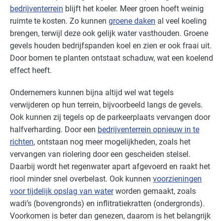
bedrijventerrein
blijft het koeler. Meer groen hoeft weinig
ruimte te kosten. Zo kunnen
groene daken
al veel koeling
brengen, terwijl deze ook gelijk water vasthouden. Groene
gevels houden bedrijfspanden koel en zien er ook fraai uit.
Door bomen te planten ontstaat schaduw, wat een koelend
effect heeft.
Ondernemers kunnen bijna altijd wel wat tegels
verwijderen op hun terrein, bijvoorbeeld langs de gevels.
Ook kunnen zij tegels op de parkeerplaats vervangen door
halfverharding. Door een
bedrijventerrein opnieuw in te
richten
, ontstaan nog meer mogelijkheden, zoals het
vervangen van riolering door een gescheiden stelsel.
Daarbij wordt het regenwater apart afgevoerd en raakt het
riool minder snel overbelast. Ook kunnen
voorzieningen
voor tijdelijk opslag van water
worden gemaakt, zoals
wadi’s (bovengronds) en inflitratiekratten (ondergronds).
Voorkomen is beter dan genezen, daarom is het belangrijk