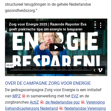
structureel terugdringen in de gehele Nederlandse
gezondheidszorg.”
OVER DE CAMPAGNE ZORG VOOR ENERGIE
De gedragscampagne Zorg voor Energie is een initiatief
van
MPZ
in samenwerking met het
EVZ
en de
zorgbranches
ActiZ
,
de Nederlandse ggz
,
Vereniging
Gehandicaptenzorg Nederland
,
Nederlandse Vereniging