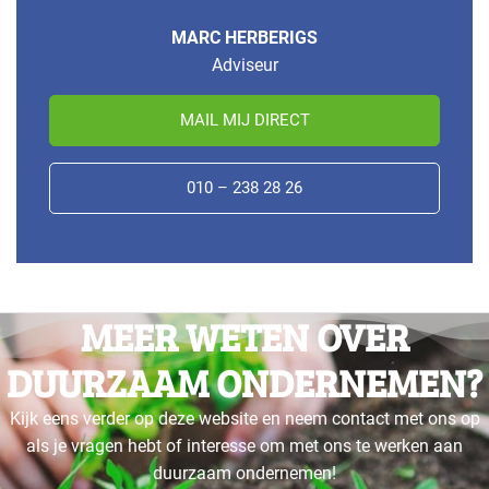
MARC HERBERIGS
Adviseur
MAIL MIJ DIRECT
010 – 238 28 26
MEER WETEN OVER
DUURZAAM ONDERNEMEN?
Kijk eens verder op deze website en neem contact met ons op
als je vragen hebt of interesse om met ons te werken aan
duurzaam ondernemen!