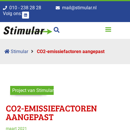
010 - 238 28 28
mail@stimular.nl
Volg ons:
Stimular
CO2-emissie­factoren aangepast
Project van Stimular
CO2-EMISSIE­FACTOREN
AANGEPAST
maart 2021