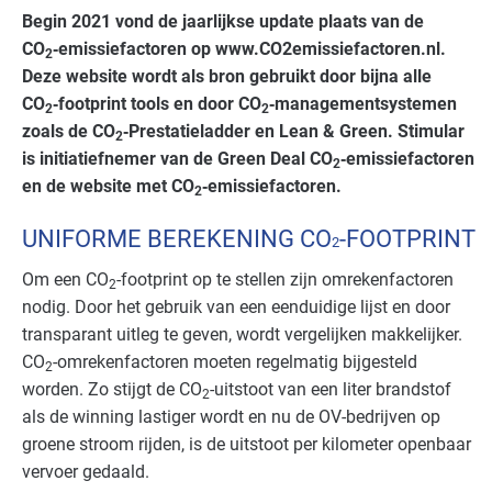
Begin 2021 vond de jaarlijkse update plaats van de
CO
‑emissiefactoren op www.CO2emissiefactoren.nl.
2
Deze website wordt als bron gebruikt door bijna alle
CO
‑footprint tools en door CO
‑managementsystemen
2
2
zoals de CO
‑Prestatieladder en Lean & Green. Stimular
2
is initiatiefnemer van de Green Deal CO
‑emissiefactoren
2
en de website met CO
‑emissiefactoren.
2
UNIFORME BEREKENING CO
-FOOTPRINT
2
Om een CO
-footprint op te stellen zijn omrekenfactoren
2
nodig. Door het gebruik van een eenduidige lijst en door
transparant uitleg te geven, wordt vergelijken makkelijker.
CO
-omrekenfactoren moeten regelmatig bijgesteld
2
worden. Zo stijgt de CO
-uitstoot van een liter brandstof
2
als de winning lastiger wordt en nu de OV-bedrijven op
groene stroom rijden, is de uitstoot per kilometer openbaar
vervoer gedaald.