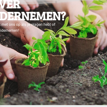
VER
DERNEMEN?
 met ons op als je vragen hebt of
ondernemen!