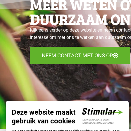
MEER WETEN O
DUURZAAM ON
Kijk eens verder op deze website en neem contact
interesse om met ons te werken aan duurzaam 
NEEM CONTACT MET ONS OP