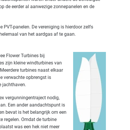
 op de eerder al aanwezige zonnepanelen en de
de PVT-panelen. De vereniging is hierdoor zelfs
helemaal van het aardgas af te gaan.
wee Flower Turbines bij
es zijn kleine windturbines van
 Meerdere turbines naast elkaar
De verwachte opbrengst is
e jachthaven.
ex vergunningentraject nodig,
aan. Een ander aandachtspunt is
en bevat is het belangrijk om een
e regelen. Omdat de turbine
eplaatst was een hek niet meer