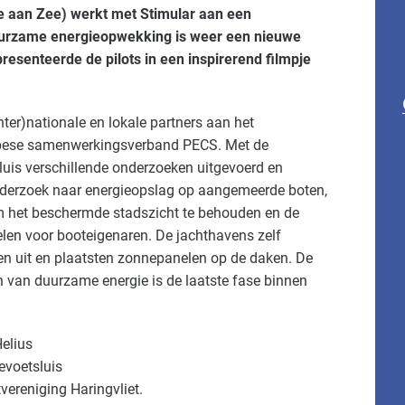
e aan Zee) werkt met Stimular aan een
duurzame energieopwekking is weer een nieuwe
resenteerde de pilots in een inspirerend filmpje
ter)nationale en lokale partners aan het
opese samenwerkingsverband PECS. Met de
sluis verschillende onderzoeken uitgevoerd en
onderzoek naar energieopslag op aangemeerde boten,
m het beschermde stadszicht te behouden en de
elen voor booteigenaren. De jachthavens zelf
en uit en plaatsten zonnepanelen op de daken. De
en van duurzame energie is de laatste fase binnen
elius
evoetsluis
vereniging Haringvliet.