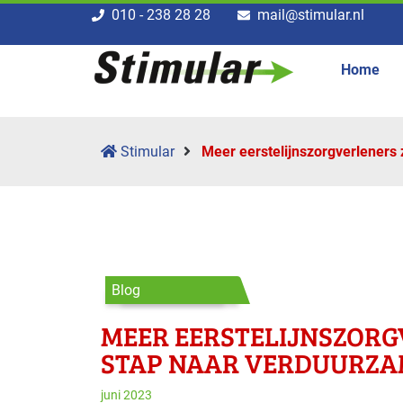
010 - 238 28 28
mail@stimular.nl
Home
Stimular
Meer eerstelijnszorg­verleners
Blog
MEER EERSTELIJNSZORG­
STAP NAAR VERDUURZ
juni 2023