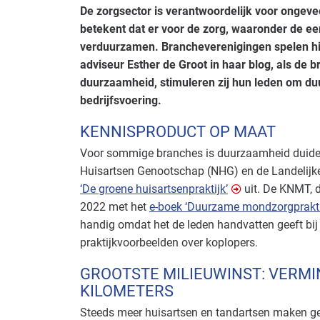
De zorgsector is verantwoordelijk voor ongeve
betekent dat er voor de zorg, waaronder de eer
verduurzamen. Brancheverenigingen spelen hierb
adviseur Esther de Groot in haar blog, als de
duurzaamheid, stimuleren zij hun leden om duu
bedrijfsvoering.
KENNISPRODUCT OP MAAT
Voor sommige branches is duurzaamheid duideli
Huisartsen Genootschap (NHG) en de Landelijke
‘De groene huisartsenpraktijk’
uit. De KNMT, d
2022 met het
e-boek ‘Duurzame mondzorgprakti
handig omdat het de leden handvatten geeft bij
praktijkvoorbeelden over koplopers.
GROOTSTE MILIEUWINST: VERM
KILOMETERS
Steeds meer huisartsen en tandartsen maken g