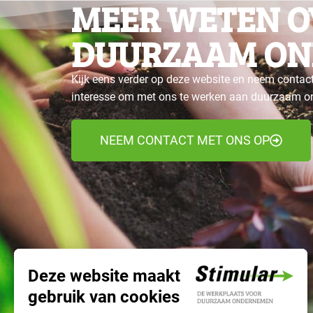
MEER WETEN O
DUURZAAM ON
Kijk eens verder op deze website en neem contact
interesse om met ons te werken aan duurzaam 
NEEM CONTACT MET ONS OP