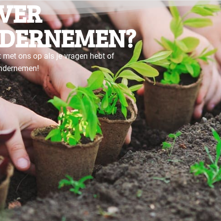
VER
DERNEMEN?
 met ons op als je vragen hebt of
ondernemen!