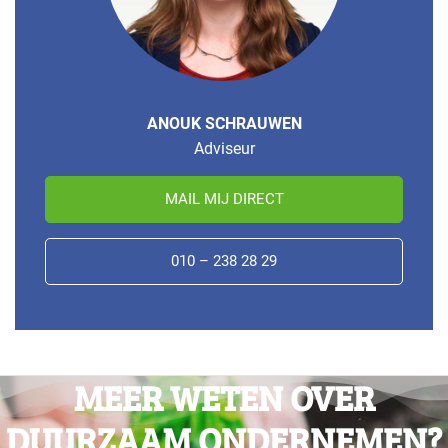
ANOUK SCHRAUWEN
Adviseur
MAIL MIJ DIRECT
010 – 238 28 29
MEER WETEN OVER
DUURZAAM ONDERNEMEN?