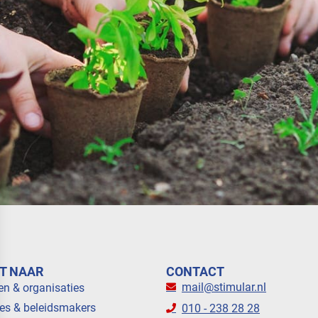
T NAAR
CONTACT
mail@stimular.nl
en & organisaties
es & beleidsmakers
010 - 238 28 28