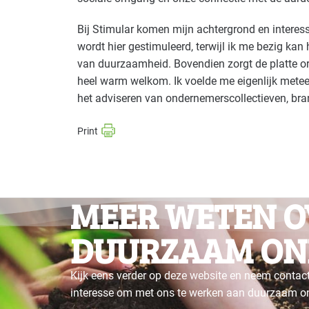
Bij Stimular komen mijn achtergrond en interess
wordt hier gestimuleerd, terwijl ik me bezig ka
van duurzaamheid. Bovendien zorgt de platte or
heel warm welkom. Ik voelde me eigenlijk mete
het adviseren van ondernemerscollectieven, bran
MEER WETEN O
DUURZAAM ON
Kijk eens verder op deze website en neem contact
interesse om met ons te werken aan duurzaam 