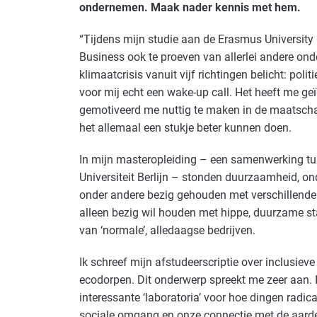
ondernemen. Maak nader kennis met hem.
“Tijdens mijn studie aan de Erasmus University
Business ook te proeven van allerlei andere onde
klimaatcrisis vanuit vijf richtingen belicht: poli
voor mij echt een wake-up call. Het heeft me ge
gemotiveerd me nuttig te maken in de maatscha
het allemaal een stukje beter kunnen doen.
In mijn masteropleiding – een samenwerking tu
Universiteit Berlijn – stonden duurzaamheid, o
onder andere bezig gehouden met verschillende st
alleen bezig wil houden met hippe, duurzame st
van ‘normale’, alledaagse bedrijven.
Ik schreef mijn afstudeerscriptie over inclusiev
ecodorpen. Dit onderwerp spreekt me zeer aan. I
interessante ‘laboratoria’ voor hoe dingen rad
sociale omgang en onze connectie met de aard