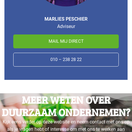
MARLIES PESCHIER
Adviseur
MAIL MIJ DIRECT
010 – 238 28 22
MEER WETEN OVER
DUURZAAM ONDERNEMEN?
Kijk eens verder op deze website en neem contact met ons op
als je vragen hebt of interesse om met ons te werken aan