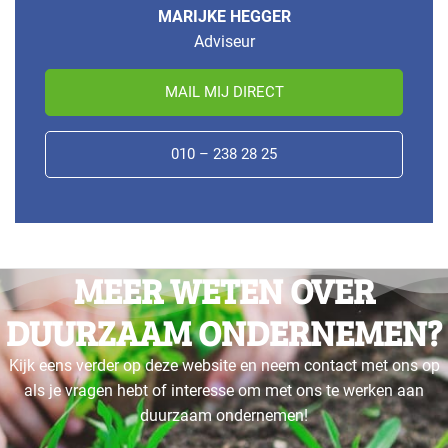
MARIJKE HEGGER
Adviseur
MAIL MIJ DIRECT
010 – 238 28 25
MEER WETEN OVER
DUURZAAM ONDERNEMEN?
Kijk eens verder op deze website en neem contact met ons op
als je vragen hebt of interesse om met ons te werken aan
duurzaam ondernemen!