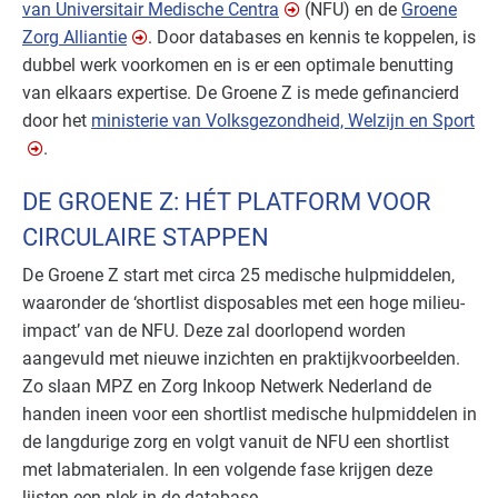
van Universitair Medische Centra
(NFU) en de
Groene
Zorg Alliantie
. Door databases en kennis te koppelen, is
dubbel werk voorkomen en is er een optimale benutting
van elkaars expertise. De Groene Z is mede gefinancierd
door het
ministerie van Volksgezondheid, Welzijn en Sport
.
DE GROENE Z: HÉT PLATFORM VOOR
CIRCULAIRE STAPPEN
De Groene Z start met circa
25 medische hulpmiddelen,
waaronder de ‘shortlist disposables
met een hoge milieu-
impact’ van de NFU. Deze zal doorlopend worden
aangevuld met nieuwe inzichten en praktijkvoorbeelden.
Zo slaan MPZ en Zorg Inkoop Netwerk Nederland de
handen ineen voor een shortlist medische hulpmiddelen in
de langdurige zorg en volgt vanuit de NFU een shortlist
met labmaterialen. In een volgende fase krijgen deze
lijsten een plek in de database.