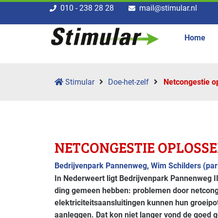
010 - 238 28 28
mail@stimular.nl
Home
Stimular
Doe-het-zelf
Net­congestie 
NET­CONGESTIE OPLOSS
Bedrijvenpark Pannenweg
,
Wim Schilders (pa
In Nederweert ligt Bedrijvenpark Pannenweg II 
ding gemeen hebben: problemen door netconges
elektriciteitsaansluitingen kunnen hun groeip
aanleggen. Dat kon niet langer vond de goed