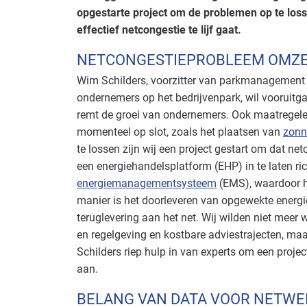
opgestarte project om de problemen op te loss
effectief netcongestie te lijf gaat.
NETCONGESTIE­PROBLEEM OMZE
Wim Schilders, voorzitter van parkmanagement
ondernemers op het bedrijvenpark, wil vooruitga
remt de groei van ondernemers. Ook maatregelen
momenteel op slot, zoals het plaatsen van
zonn
te lossen zijn wij een project gestart om dat ne
een energiehandelsplatform (EHP) in te laten r
energiemanagementsysteem
(EMS), waardoor h
manier is het doorleveren van opgewekte energ
teruglevering aan het net. Wij wilden niet meer
en regelgeving en kostbare adviestrajecten, maa
Schilders riep hulp in van experts om een proje
aan.
BELANG VAN DATA VOOR NETWE