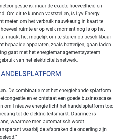
netcongestie is, maar de exacte hoeveelheid en
nd. Om dit te kunnen vaststellen, is Lyv Energy
 meten om het verbruik nauwkeurig in kaart te
n hoeveel ruimte er op welk moment nog is op het
ata maakt het mogelijk om te sturen op beschikbaar
at bepaalde apparaten, zoals batterijen, gaan laden
sturing gaat met het energiemanagementsysteem
gebruik van het elektriciteitsnetwerk.
­HANDELSPLATFORM
ssen. De combinatie met het energiehandelsplatform
 netcongestie en er ontstaat een goede businesscase
n om | nieuwe energie licht het handelsplatform toe:
oegang tot de elektriciteitsmarkt. Daarmee is
alans, waarmee men automatisch wordt
ransparant waarbij de afspraken die onderling zijn
gelegd.”