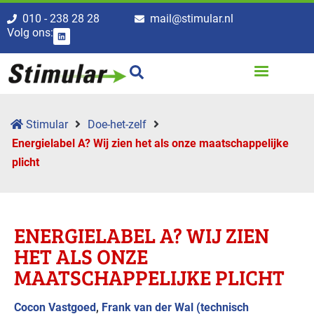
010 - 238 28 28
mail@stimular.nl
Volg ons:
Stimular
Doe-het-zelf
Energielabel A? Wij zien het als onze maatschappe­lijke
plicht
ENERGIELABEL A? WIJ ZIEN
HET ALS ONZE
MAATSCHAPPE­LIJKE PLICHT
Cocon Vastgoed
,
Frank van der Wal (technisch