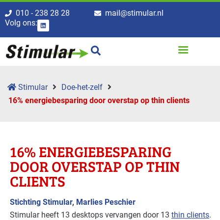
010 - 238 28 28
mail@stimular.nl
Volg ons:
Stimular
Doe-het-zelf
16% energie­besparing door overstap op thin clients
16% ENERGIE­BESPARING
DOOR OVERSTAP OP THIN
CLIENTS
Stichting Stimular
,
Marlies Peschier
Stimular heeft 13 desktops vervangen door 13
thin clients
.