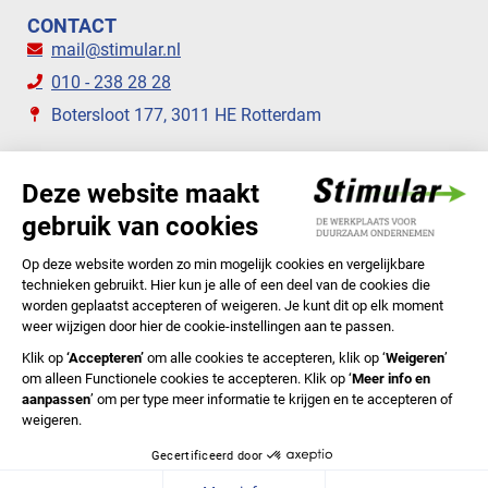
CONTACT
mail@stimular.nl
010 - 238 28 28
Botersloot 177, 3011 HE Rotterdam
VOLG ONS
STIMULAR NIEUWSBRIEVEN
ABONNEER NU
Privacyverklaring
Cookiebeleid
Colofon
Disclaimer
In English