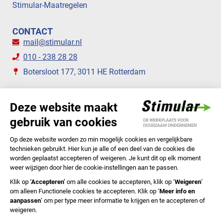
Stimular-Maatregelen
CONTACT
mail@stimular.nl
010 - 238 28 28
Botersloot 177, 3011 HE Rotterdam
VOLG ONS
STIMULAR NIEUWSBRIEVEN
ABONNEER NU
Privacyverklaring
Cookiebeleid
Colofon
Disclaimer
In English