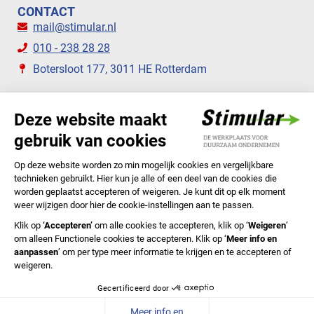
CONTACT
mail@stimular.nl
010 - 238 28 28
Botersloot 177, 3011 HE Rotterdam
VOLG ONS
STIMULAR NIEUWSBRIEVEN
ABONNEER NU
Privacyverklaring
Cookiebeleid
Colofon
Disclaimer
In English