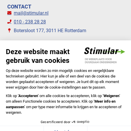
CONTACT
mail@stimular.nl
010 - 238 28 28
Botersloot 177, 3011 HE Rotterdam
VOLG ONS
STIMULAR NIEUWSBRIEVEN
ABONNEER NU
Privacyverklaring
Cookiebeleid
Colofon
Disclaimer
In English