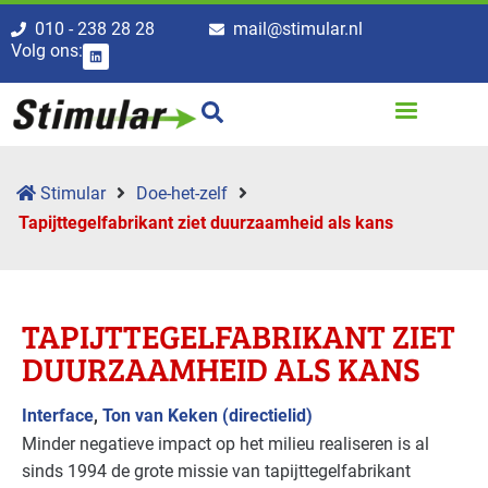
010 - 238 28 28
mail@stimular.nl
Volg ons:
Stimular
Doe-het-zelf
Tapijttegel­fabrikant ziet duurzaamheid als kans
TAPIJTTEGEL­FABRIKANT ZIET
DUURZAAMHEID ALS KANS
Interface
,
Ton van Keken (directielid)
Minder negatieve impact op het milieu realiseren is al
sinds 1994 de grote missie van tapijttegelfabrikant