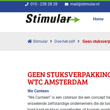
010 - 238 28 28
mail@stimular.nl
Home
Stimular
Doe-het-zelf
Geen stuks­ver
GEEN STUKS­VERPAK­KIN
WTC AMSTERDAM
We Canteen
“We Canteen” is een cateraar die een concept he
wisselende zelfstandige ondernemers die de lu
bord kant-en-klaar aangeboden of kunnen worde