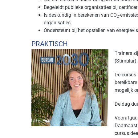
Begeleidt publieke organisaties bij certific
Is deskundig in berekenen van CO
-emissie
2
organisaties;
Ondersteunt bij het opstellen van energiev
PRAKTISCH
Trainers z
(Stimular).
De cursus 
bereikbare 
mogelijk o
De dag duu
Voorafgaan
Daarnaast 
cursus dee