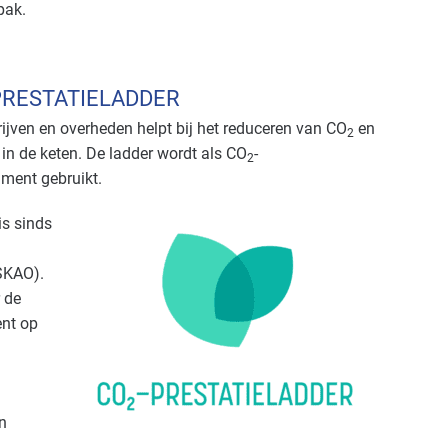
pak.
PRESTATIELADDER
rijven en overheden helpt bij het reduceren van CO
en
2
 in de keten. De ladder wordt als CO
-
2
ment gebruikt.
is sinds
SKAO).
 de
ent op
n