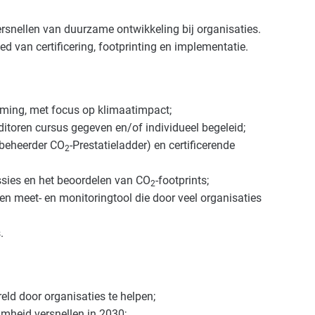
rsnellen van duurzame ontwikkeling bij organisaties.
 van certificering, footprinting en implementatie.
zaming, met focus op klimaatimpact;
ditoren cursus gegeven en/of individueel begeleid;
(beheerder CO
-Prestatieladder) en certificerende
2
ssies en het beoordelen van CO
-footprints;
2
en meet- en monitoringtool die door veel organisaties
.
eld door organisaties te helpen;
amheid versnellen in 2030;