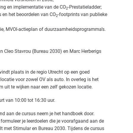
ering en implementatie van de CO
-Prestatieladder;
2
s en het beoordelen van CO
-footprints van publieke
2
isie, MVOI-actieplan of duurzaamheidsprogramma’s.
ijn Cleo Stavrou (Bureau 2030) en Marc Herberigs
vindt plaats in de regio Utrecht op een goed
locatie voor zowel OV als auto. In overleg is het
m uit te wijken naar een zelf gekozen locatie.
rt van 10:00 tot 16:30 uur.
d aan de cursus neem je het handboek door.
formuleer je leerdoelen die je voorafgaand aan de
lt met Stimular en Bureau 2030. Tijdens de cursus