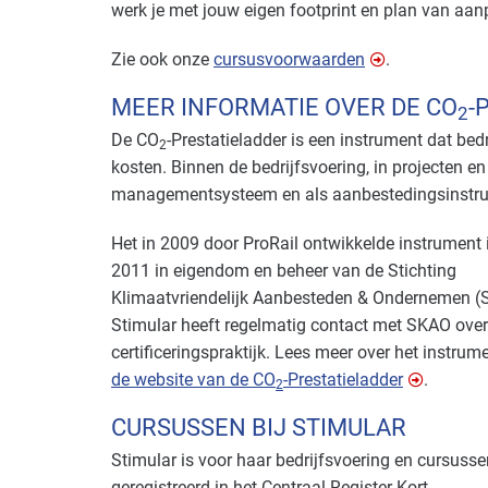
werk je met jouw eigen footprint en plan van aan
Zie ook onze
cursusvoorwaarden
.
MEER INFORMATIE OVER DE CO
-
2
De CO
-Prestatieladder is een instrument dat bed
2
kosten. Binnen de bedrijfsvoering, in projecten en
managementsysteem en als aanbestedingsinstru
Het in 2009 door ProRail ontwikkelde instrument 
2011 in eigendom en beheer van de Stichting
Klimaatvriendelijk Aanbesteden & Ondernemen (
Stimular heeft regelmatig contact met SKAO over
certificeringspraktijk. Lees meer over het instrum
de website van de CO
-Prestatieladder
.
2
CURSUSSEN BIJ STIMULAR
Stimular is voor haar bedrijfsvoering en cursusse
geregistreerd in het Centraal Register Kort