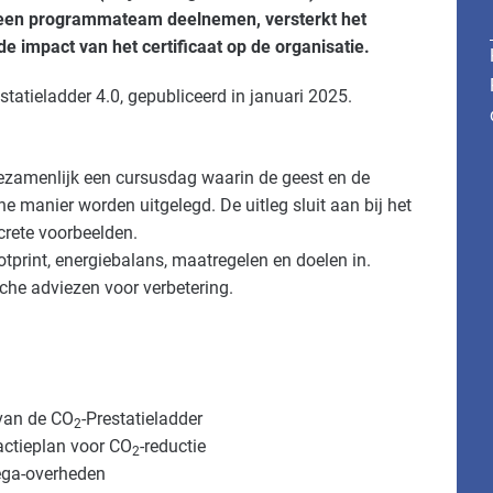
t een programmateam deelnemen, versterkt het
 de impact van het certificaat op de organisatie.
estatieladder 4.0, gepubliceerd in januari 2025.
ezamenlijk een cursusdag waarin de geest en de
e manier worden uitgelegd. De uitleg sluit aan bij het
crete voorbeelden.
print, energiebalans, maatregelen en doelen in.
che adviezen voor verbetering.
 van de CO
-Prestatieladder
2
actieplan voor CO
-reductie
2
lega-overheden