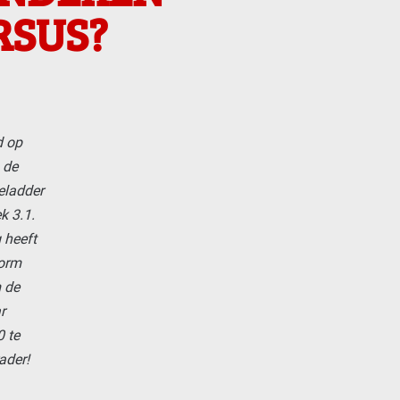
RSUS?
d op
 de
eladder
k 3.1.
 heeft
orm
 de
r
 te
ader!