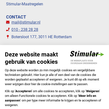
Stimular-Maatregelen
CONTACT
mail@stimular.nl
010 - 238 28 28
Botersloot 177, 3011 HE Rotterdam
VOLG ONS
STIMULAR NIEUWSBRIEVEN
ABONNEER NU
Privacyverklaring
Cookiebeleid
Colofon
Disclaimer
In English