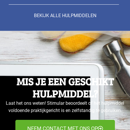
BEKIJK ALLE HULPMIDDELEN
MIS JE EEN GESCHIKT
HULPMIDDEL?
Laat het ons weten! Stimular beoordeelt of het hulpmiddel
voldoende praktijkgericht is en zelfstandig te gebruiken.
NEEM CONTACT MET ONS OP