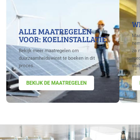
W
ALLE MAATREGELEN
Maa
VOOR: KOELINSTALLATIE
nem
Bekijk meer maatregelen om
zo 
duurzaamheidswinst te boeken in dit
med
proces.
sta
BEKIJK DE MAATREGELEN