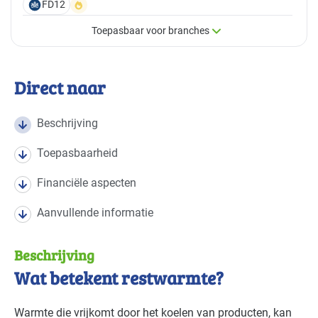
FD12
Toepasbaar voor branches
×
Toepasbaar voor branches
Direct naar
Deze maatregel is vaak toepasbaar in de volgende
branches
Beschrijving
Toepasbaarheid
Detailhandel - overig
Basis
Financiële aspecten
Detailhandel - supermarkten
Basis
Aanvullende informatie
Handel en distributie
Basis
Beschrijving
Landbouw - land- en tuinbouw
Basis
Wat betekent restwarmte?
Landbouw - veeteelt
Basis
Warmte die vrijkomt door het koelen van producten, kan