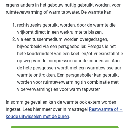
ergens anders in het gebouw nuttig gebruikt worden, voor
Recreatie - congreslocaties
Gevorderd
ruimteverwarming of warm tapwater. De warmte kan:
Recreatie - hotels
Gevorderd
rechtstreeks gebruikt worden, door de warmte die
Recreatie - overig
Gevorderd
vrijkomt direct in een werkruimte te blazen.
via een tussenmedium worden overgedragen,
Recreatie - restaurants en cafés
Gevorderd
bijvoorbeeld via een persgasboiler. Persgas is het
hete koudemiddel van een koel- en/of vriesinstallatie
Voedingsindustrie - brood en banket
Basis
op weg van de compressor naar de condensor. Aan
de hete persgassen wordt met een warmtewisselaar
Voedingsindustrie - overig
Basis
warmte onttrokken. Een persgasboiler kan gebruikt
worden voor ruimteverwarming (in combinatie met
Voedingsindustrie - vlees
Basis
vloerverwarming) en voor warm tapwater.
Voedingsindustrie - zoetwaren
Basis
In sommige gevallen kan de warmte ook extern worden
ingezet. Lees hier meer over in maatregel
Restwarmte of –
koude uitwisselen met de buren
.