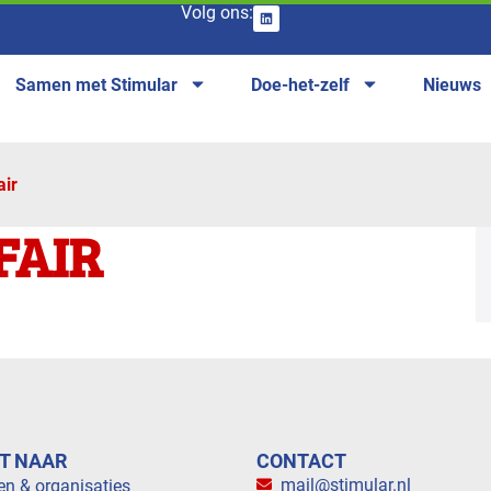
Volg ons:
Samen met Stimular
Doe-het-zelf
Nieuws
air
FAIR
T NAAR
CONTACT
mail@stimular.nl
en & organisaties