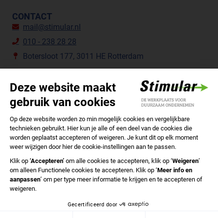
CONTACT
mail@stimular.nl
010 - 238 28 28
Botersloot 177, 3011 HE Rotterdam
VOLG ONS
STIMULAR NIEUWSBRIEVEN
ABONNEER NU
Privacyverklaring
Cookiebeleid
Colofon
Disclaimer
In English