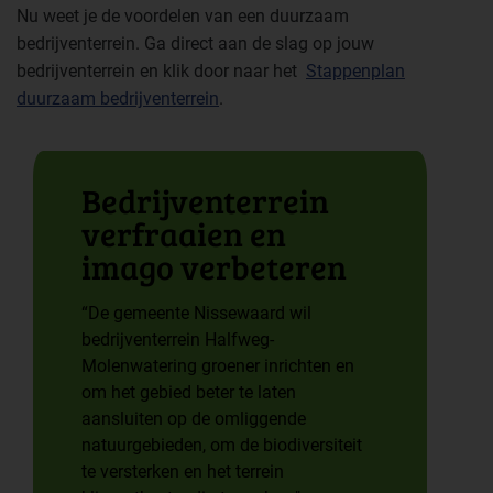
Nu weet je de voordelen van een duurzaam
bedrijventerrein. Ga direct aan de slag op jouw
bedrijventerrein en klik door naar het
Stappenplan
duurzaam bedrijventerrein
.
Bedrijven­terrein
verfraaien en
imago verbeteren
“De gemeente Nissewaard wil
bedrijventerrein Halfweg-
Molenwatering groener inrichten en
om het gebied beter te laten
aansluiten op de omliggende
natuurgebieden, om de biodiversiteit
te versterken en het terrein