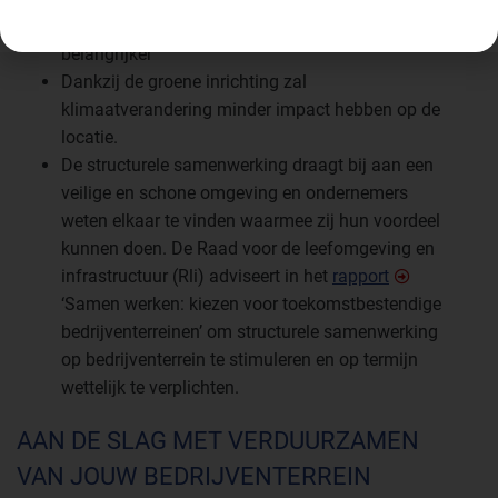
gezien de toenemende personeelstekorten steeds
belangrijker
Dankzij de groene inrichting zal
klimaatverandering minder impact hebben op de
locatie.
De structurele samenwerking draagt bij aan een
veilige en schone omgeving en ondernemers
weten elkaar te vinden waarmee zij hun voordeel
kunnen doen. De Raad voor de leefomgeving en
infrastructuur (Rli) adviseert in het
rapport
‘Samen werken: kiezen voor toekomstbestendige
bedrijventerreinen’ om structurele samenwerking
op bedrijventerrein te stimuleren en op termijn
wettelijk te verplichten.
AAN DE SLAG MET VERDUURZAMEN
VAN JOUW BEDRIJVENTERREIN