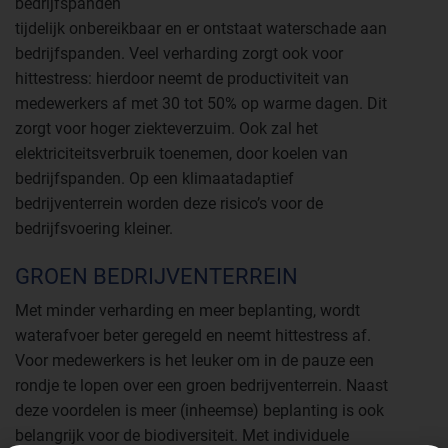
bedrijfspanden
tijdelijk onbereikbaar en er ontstaat waterschade aan
bedrijfspanden. Veel verharding zorgt ook voor
hittestress: hierdoor neemt de productiviteit van
medewerkers af met 30 tot 50% op warme dagen. Dit
zorgt voor hoger ziekteverzuim. Ook zal het
elektriciteitsverbruik toenemen, door koelen van
bedrijfspanden. Op een klimaatadaptief
bedrijventerrein worden deze risico’s voor de
bedrijfsvoering kleiner.
GROEN BEDRIJVENTERREIN
Met minder verharding en meer beplanting, wordt
waterafvoer beter geregeld en neemt hittestress af.
Voor medewerkers is het leuker om in de pauze een
rondje te lopen over een groen bedrijventerrein. Naast
deze voordelen is meer (inheemse) beplanting is ook
belangrijk voor de biodiversiteit. Met individuele