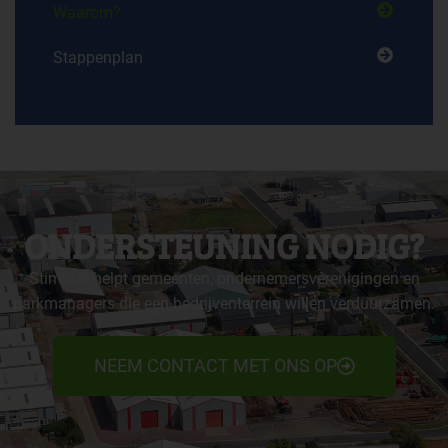
Waarom?
Stappenplan
ONDERSTEUNING NODIG?
Stimular helpt gemeenten, ondernemersverenigingen en
parkmanagers die een bedrijventerrein willen verduurzamen.
NEEM CONTACT MET ONS OP