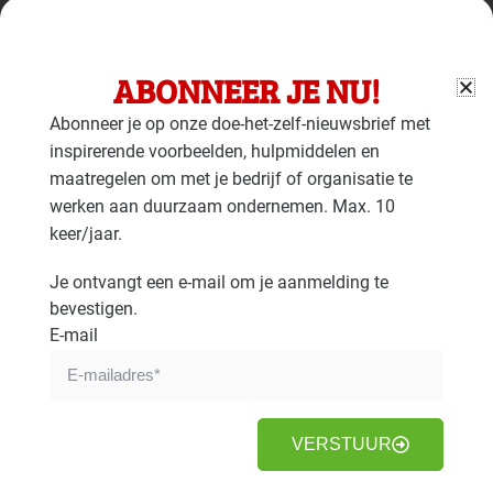
maatregelen bij een bedrijfspand wordt een beperkt
effect gehaald. Nestkasten bij een bedrijfspand blijven
bijvoorbeeld ongebruikt als er in de directe omgeving te
ABONNEER JE NU!
weinig voedsel is voor diersoorten. Werken aan
Abonneer je op onze doe-het-zelf-nieuwsbrief met
biodiversiteit en klimaatadaptatie blijken dan ook het
inspirerende voorbeelden, hulpmiddelen en
meest effectief op gebiedsniveau, zoals een
maatregelen om met je bedrijf of organisatie te
bedrijventerrein.
werken aan duurzaam ondernemen. Max. 10
TOEKOMSTBESTENDIG
keer/jaar.
BEDRIJVENTERREIN
Je ontvangt een e-mail om je aanmelding te
Een duurzaam bedrijventerrein is toekomstbestendig.
bevestigen.
Dit heeft de volgende voordelen:
E-mail
De economische waarde van bedrijfspanden is
hoger, dankzij duurzame panden en een prettige
omgeving
VERSTUUR
De omgeving is aantrekkelijk; medewerkers
komen en blijven er graag werken. Dit wordt