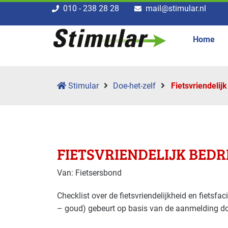
010 - 238 28 28
mail@stimular.nl
Home
Stimular
Doe-het-zelf
Fietsvriendelijk
FIETSVRIENDELIJK BEDR
Van: Fietsersbond
Checklist over de fietsvriendelijkheid en fietsfaci
– goud) gebeurt op basis van de aanmelding d