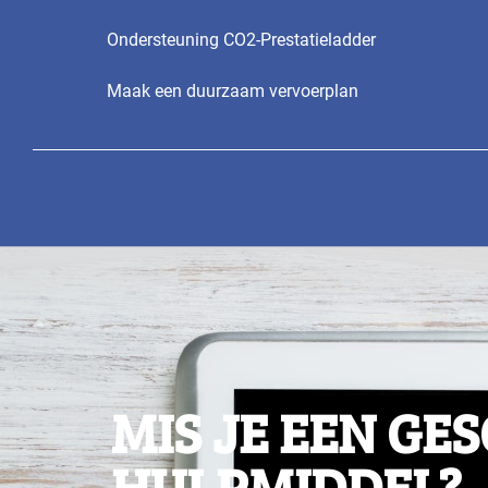
Ondersteuning CO2-Prestatieladder
Maak een duurzaam vervoerplan
MIS JE EEN GE
HULPMIDDEL?