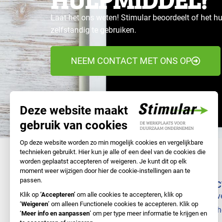
Laat het ons weten! Stimular beoordeelt of het hu
zelfstandig te gebruiken.
NEEM CONTACT MET ONS OP
NAVIGATIE
DIREC
Samen met Stimular
Bedrijv
Doe-het-zelf
Branch