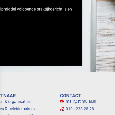
lpmiddel voldoende praktijkgericht is en
T NAAR
CONTACT
mail@stimular.nl
en & organisaties
es & beleidsmakers
010 - 238 28 28