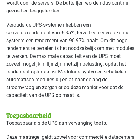
wordt door de servers. De batterijen worden dus continu
Kantoren
Basis
gevoed en leeggetrokken.
Onderwijs
Basis
Verouderde
UPS
-systemen hebben een
conversierendement van ± 85%, terwijl een energiezuinig
Sport - overig
Basis
systeem een rendement van 96-97% haalt. Om dit hoge
rendement te behalen is het noodzakelijk om met modules
Sport - zwembaden
Basis
te werken. De maximale capaciteit van de
UPS
moet
zoveel mogelijk in lijn zijn met zijn belasting, opdat het
Voedingsindustrie - brood en banket
Basis
rendement optimaal is. Modulaire systemen schakelen
automatisch modules bij en af naar gelang de
Voedingsindustrie - overig
Basis
stroomvraag en zorgen er op deze manier voor dat de
capaciteit van de
UPS
op maat is.
Voedingsindustrie - zoetwaren
Basis
Zorg - eerstelijns
Basis
Toepasbaarheid
Toepasbaar als de
UPS
aan vervanging toe is.
Zorg - kinderdagverblijven
Basis
Deze maatregel geldt zowel voor commerciële datacenters