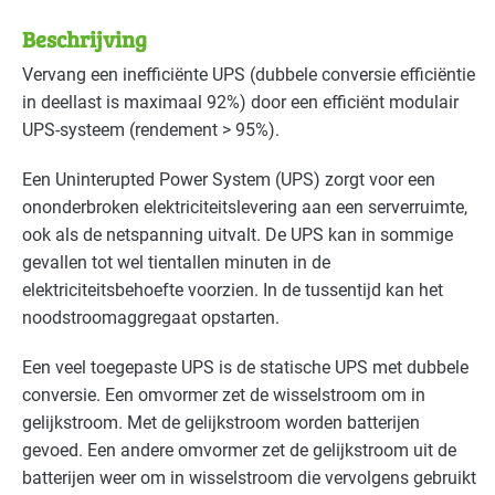
Bouwmaterialen - beton
Basis
Beschrijving
Datacenters
Basis
Vervang een inefficiënte
UPS
(dubbele conversie efficiëntie
in deellast is maximaal 92%) door een efficiënt modulair
Detailhandel - overig
Basis
UPS
-systeem (rendement > 95%).
Detailhandel - supermarkten
Basis
Een Uninterupted Power System (
UPS
) zorgt voor een
ononderbroken elektriciteitslevering aan een serverruimte,
Grafische industrie
Basis
ook als de netspanning uitvalt. De
UPS
kan in sommige
gevallen tot wel tientallen minuten in de
Handel en distributie
Basis
elektriciteitsbehoefte voorzien. In de tussentijd kan het
noodstroomaggregaat opstarten.
Industrie - hout en meubel
Basis
Een veel toegepaste
UPS
is de statische
UPS
met dubbele
Industrie - metalektro
Basis
conversie. Een omvormer zet de wisselstroom om in
Industrie - papier en karton(waren)
Basis
gelijkstroom. Met de gelijkstroom worden batterijen
gevoed. Een andere omvormer zet de gelijkstroom uit de
Industrie - verf en drukinkt
Basis
batterijen weer om in wisselstroom die vervolgens gebruikt