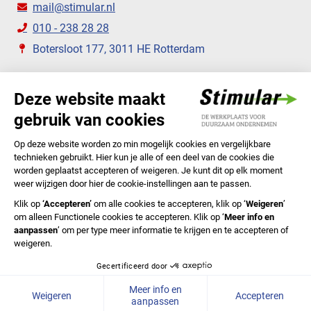
mail@stimular.nl
010 - 238 28 28
Botersloot 177, 3011 HE Rotterdam
VOLG ONS
STIMULAR NIEUWSBRIEVEN
ABONNEER NU
Privacyverklaring
Cookiebeleid
Colofon
Disclaimer
In English
© 2020 Stichting Stimular