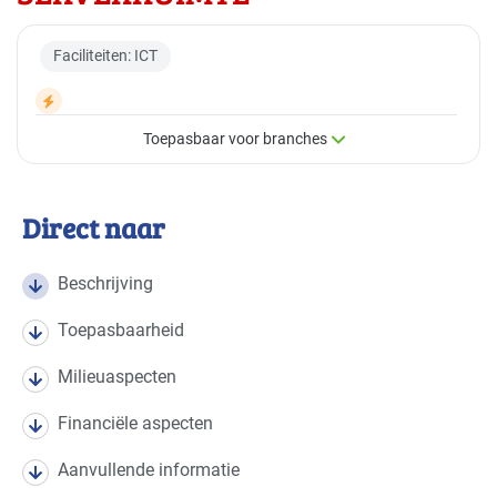
Faciliteiten: ICT
Toepasbaar voor branches
×
Toepasbaar voor branches
Direct naar
Deze maatregel is vaak toepasbaar in de volgende
branches
Beschrijving
Toepasbaarheid
Bouw - bouw/infra
Basis
Milieuaspecten
Bouw - installatiebedrijven
Basis
Financiële aspecten
Bouw - schilders en onderhoud
Basis
Aanvullende informatie