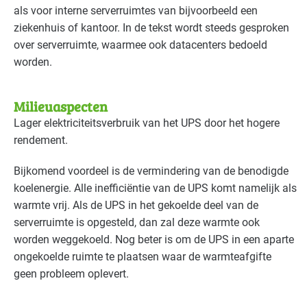
Zorg - overig
Basis
als voor interne serverruimtes van bijvoorbeeld een
ziekenhuis of kantoor. In de tekst wordt steeds gesproken
Zorg - ziekenhuizen
Basis
over serverruimte, waarmee ook datacenters bedoeld
worden.
Zorg - zorginstellingen
Basis
Milieuaspecten
Lager elektriciteitsverbruik van het
UPS
door het hogere
rendement.
Bijkomend voordeel is de vermindering van de benodigde
koelenergie. Alle inefficiëntie van de
UPS
komt namelijk als
warmte vrij. Als de
UPS
in het gekoelde deel van de
serverruimte is opgesteld, dan zal deze warmte ook
worden weggekoeld. Nog beter is om de
UPS
in een aparte
ongekoelde ruimte te plaatsen waar de warmteafgifte
geen probleem oplevert.