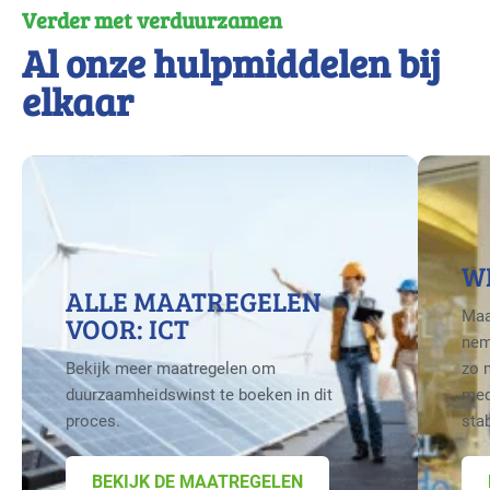
Verder met verduurzamen
Al onze hulpmiddelen bij
elkaar
W
ALLE MAATREGELEN
Maa
VOOR: ICT
nem
Bekijk meer maatregelen om
zo 
duurzaamheidswinst te boeken in dit
med
proces.
sta
BEKIJK DE MAATREGELEN