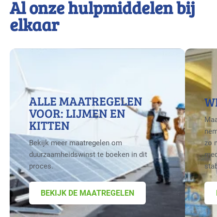
Al onze hulpmiddelen bij
elkaar
ALLE MAATREGELEN
W
VOOR: LIJMEN EN
Maa
KITTEN
nem
Bekijk meer maatregelen om
zo 
duurzaamheidswinst te boeken in dit
med
proces.
sta
BEKIJK DE MAATREGELEN