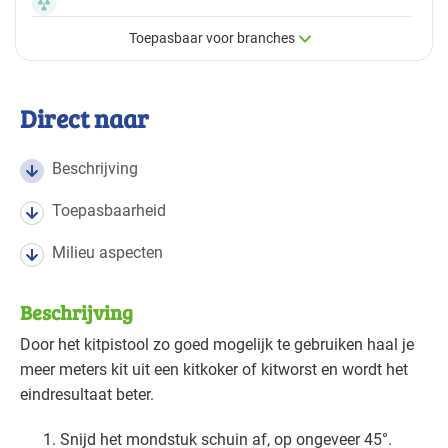
Toepasbaar voor branches
×
Toepasbaar voor branches
Direct naar
Deze maatregel is vaak toepasbaar in de volgende
branches
Beschrijving
Toepasbaarheid
Bouw - bouw/infra
Basis
Milieu aspecten
Bouw - gemeentewerven
Gevorderd
Beschrijving
Bouw - schilders en onderhoud
Basis
Door het kitpistool zo goed mogelijk te gebruiken haal je
Industrie - hout en meubel
Basis
meer meters kit uit een kitkoker of kitworst en wordt het
eindresultaat beter.
Snijd het mondstuk schuin af, op ongeveer 45°.