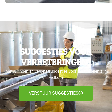
SUGGESTIES VOOR
VERBETERINGEN?
Aanvullingen en verbetersuggesties voor maatregelen zijn
welkom
VERSTUUR SUGGESTIES