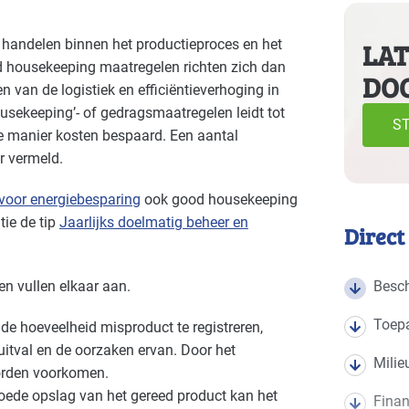
e volgende branches
 handelen binnen het productieproces en het
LAT
 housekeeping maatregelen richten zich dan
DO
 van de logistiek en efficiëntieverhoging in
usekeeping’- of gedragsmaatregelen leidt tot
ST
e manier kosten bespaard. Een aantal
r vermeld.
voor energiebesparing
ook good housekeeping
tie de tip
Jaarlijks doelmatig beheer en
Direct
en vullen elkaar aan.
Besch
Toep
de hoeveelheid misproduct te registreren,
uitval en de oorzaken ervan. Door het
Milie
orden voorkomen.
ede opslag van het gereed product kan het
Finan