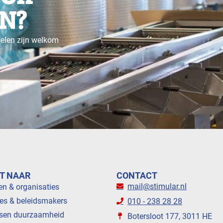
N?
gelen zijn welkom
T NAAR
CONTACT
mail@stimular.nl
en & organisaties
es & beleidsmakers
010 - 238 28 28
sen duurzaamheid
Botersloot 177, 3011 HE