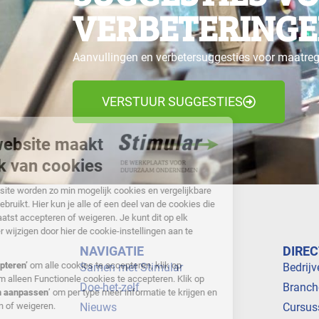
VERBETERINGE
Aanvullingen en verbetersuggesties voor maatre
VERSTUUR SUGGESTIES
NAVIGATIE
DIREC
Samen met Stimular
Bedrijv
Doe-het-zelf
Branch
Nieuws
Cursus