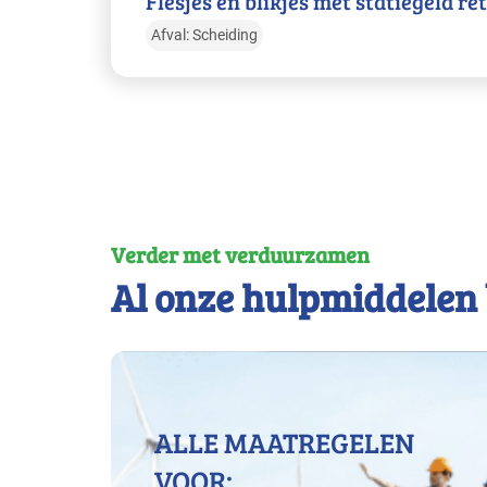
Flesjes en blikjes met statiegeld r
Afval: Scheiding
Verder met verduurzamen
Al onze hulpmiddelen 
ALLE MAATREGELEN
VOOR: