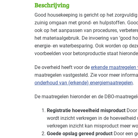
Beschrijving
Deze maatregel is vaak toepasbaar in d
Good housekeeping is gericht op het zorgvuldig
zuinig omgaan met grond- en hulpstoffen. Good
Bouwmaterialen - beton
Gevorderd
ook op het aanpassen van procedures, verbeteren
het materiaalgebruik. De invoering van ‘good ho
energie- en waterbesparing. Ook worden op dez
voorbeelden voor betonproductie staat hieronde
De overheid heeft voor de
erkende maatregelen 
maatregelen vastgesteld. Zie voor meer informa
onderhoud van (erkende) energiemaatregelen
.
De maatregelen hieronder en de
DBO
-maatregel
Registratie hoeveelheid misproduct
Door 
wordt inzicht verkregen in de hoeveelheid 
verkregen inzicht kan misproduct meer w
Goede opslag gereed product
Door een go