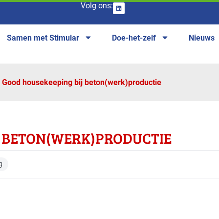
Volg ons:
Samen met Stimular
Doe-het-zelf
Nieuws
Good housekeeping bij beton(werk)productie
J BETON(WERK)PRODUCTIE
g
anches