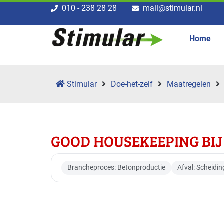
010 - 238 28 28
mail@stimular.nl
Home
Stimular
Doe-het-zelf
Maatregelen
GOOD HOUSEKEEPING BI
Brancheproces: Betonproductie
Afval: Scheidin
Toepasbaar voor br