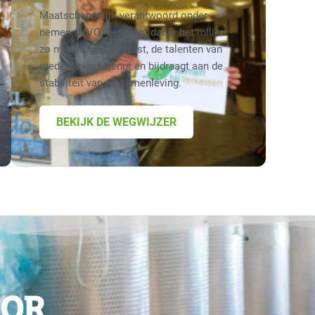
Maatschappelijk verantwoord onder­
nemen (MVO) betekent dat je het milieu
zo min mogelijk belast, de talenten van
medewerkers benut en bijdraagt aan de
stabiliteit van de samenleving.
BEKIJK DE WEGWIJZER
OOR