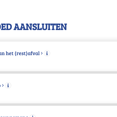
OED AANSLUITEN
n het (rest)afval
o