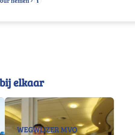
etour nemen
bij elkaar
WEGWIJZER MVO