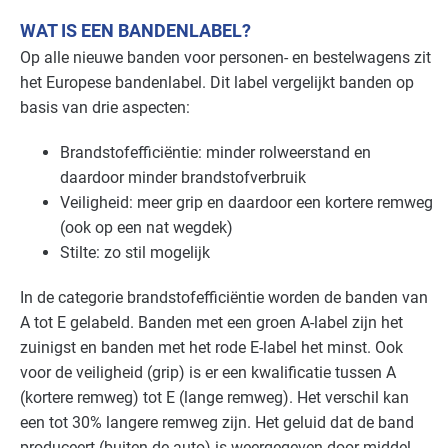
Industrie - rubber en kunststof
Gevorderd
WAT IS EEN BANDENLABEL?
Op alle nieuwe banden voor personen- en bestelwagens zit
Industrie - verf en drukinkt
Gevorderd
het Europese bandenlabel. Dit label vergelijkt banden op
basis van drie aspecten:
Kantoren
Basis
Brandstofefficiëntie: minder rolweerstand en
Landbouw - land- en tuinbouw
Gevorderd
daardoor minder brandstofverbruik
Veiligheid: meer grip en daardoor een kortere remweg
Landbouw - veeteelt
Gevorderd
(ook op een nat wegdek)
Natwasserijen
Stilte: zo stil mogelijk
Gevorderd
In de categorie brandstofefficiëntie worden de banden van
Onderwijs
Gevorderd
A tot E gelabeld. Banden met een groen A-label zijn het
Overige branches
Gevorderd
zuinigst en banden met het rode E-label het minst. Ook
voor de veiligheid (grip) is er een kwalificatie tussen A
Voedingsindustrie - brood en banket
Gevorderd
(kortere remweg) tot E (lange remweg). Het verschil kan
een tot 30% langere remweg zijn. Het geluid dat de band
Voedingsindustrie - overig
Gevorderd
produceert (buiten de auto) is weergegeven door middel