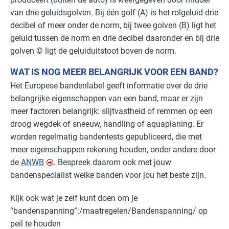
van drie geluidsgolven. Bij één golf (A) is het rolgeluid drie
Voedingsindustrie - vlees
Gevorderd
decibel of meer onder de norm, bij twee golven (B) ligt het
geluid tussen de norm en drie decibel daaronder en bij drie
Voedingsindustrie - zoetwaren
Gevorderd
golven © ligt de geluiduitstoot boven de norm.
Zorg - dierenartsen
Gevorderd
WAT IS NOG MEER BELANGRIJK VOOR EEN BAND?
Het Europese bandenlabel geeft informatie over de drie
Zorg - eerstelijns
Gevorderd
belangrijke eigenschappen van een band, maar er zijn
meer factoren belangrijk: slijtvastheid of remmen op een
Zorg - kinderdagverblijven
Gevorderd
droog wegdek of sneeuw, handling of aquaplaning. Er
worden regelmatig bandentests gepubliceerd, die met
Zorg - overig
Gevorderd
meer eigenschappen rekening houden, onder andere door
de
ANWB
. Bespreek daarom ook met jouw
Zorg - ziekenhuizen
Gevorderd
bandenspecialist welke banden voor jou het beste zijn.
Zorg - zorginstellingen
Gevorderd
Kijk ook wat je zelf kunt doen om je
“bandenspanning”:/maatregelen/Bandenspanning/ op
peil te houden