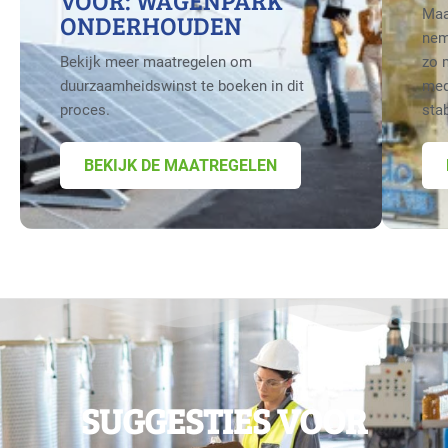
VOOR: WAGENPARK
Maa
ONDERHOUDEN
nem
Bekijk meer maatregelen om
zo 
duurzaamheidswinst te boeken in dit
med
proces.
sta
BEKIJK DE MAATREGELEN
SUGGESTIES VOOR