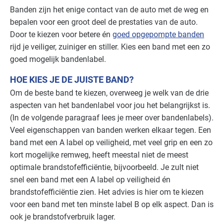
Banden zijn het enige contact van de auto met de weg en
Bouw - schilders en onderhoud
Basis
bepalen voor een groot deel de prestaties van de auto.
Door te kiezen voor betere én
goed opgepompte banden
Bouwmaterialen - beton
Gevorderd
rijd je veiliger, zuiniger en stiller. Kies een band met een zo
goed mogelijk bandenlabel.
Brandweer
Gevorderd
HOE KIES JE DE JUISTE BAND?
Datacenters
Basis
Om de beste band te kiezen, overweeg je welk van de drie
aspecten van het bandenlabel voor jou het belangrijkst is.
Grafische industrie
Gevorderd
(In de volgende paragraaf lees je meer over bandenlabels).
Veel eigenschappen van banden werken elkaar tegen. Een
Handel en distributie
Basis
band met een A label op veiligheid, met veel grip en een zo
kort mogelijke remweg, heeft meestal niet de meest
Industrie - hout en meubel
Gevorderd
optimale brandstofefficiëntie, bijvoorbeeld. Je zult niet
snel een band met een A label op veiligheid én
Industrie - metalektro
Gevorderd
brandstofefficiëntie zien. Het advies is hier om te kiezen
voor een band met ten minste label B op elk aspect. Dan is
Industrie - papier en karton(waren)
Gevorderd
ook je brandstofverbruik lager.