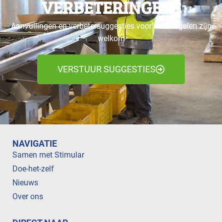
VERBETERINGEN?
Aanvullingen en verbetersuggesties voor maatregelen zijn
welkom
VERSTUUR SUGGESTIES
NAVIGATIE
Samen met Stimular
Doe-het-zelf
Nieuws
Over ons