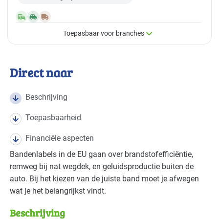
Toepasbaar voor branches
×
Toepasbaar voor branches
Direct naar
Deze maatregel is vaak toepasbaar in de volgende
branches
Beschrijving
Toepasbaarheid
Autobranche - autoschadeherstel
Gevorderd
Financiële aspecten
Autobranche - garage en handel
Gevorderd
Bandenlabels in de EU gaan over brandstofefficiëntie,
remweg bij nat wegdek, en geluidsproductie buiten de
Bouw - bouw/infra
Basis
auto. Bij het kiezen van de juiste band moet je afwegen
wat je het belangrijkst vindt.
Bouw - gemeentewerven
Gevorderd
Beschrijving
Bouw - installatiebedrijven
Basis