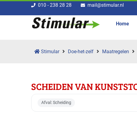
010 - 238 28 28
mail@stimular.nl
Home
Stimular
Doe-het-zelf
Maatregelen
SCHEIDEN VAN KUNSTST
Afval: Scheiding
Toepasbaar voor br