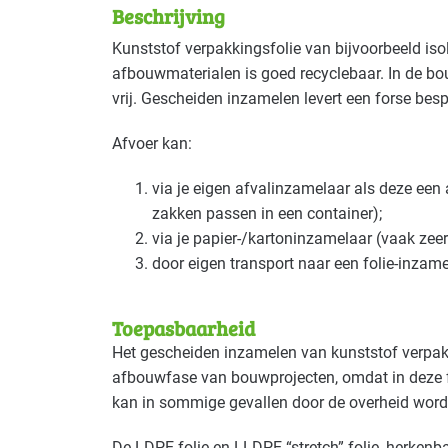
Beschrijving
Deze maatregel is vaak toepasbaar in d
Kunststof verpakkingsfolie van bijvoorbeeld isol
afbouwmaterialen is goed recyclebaar. In de bou
Bouw - bouw/infra
Basis
vrij. Gescheiden inzamelen levert een forse bes
Bouw - schilders en onderhoud
Gevorderd
Afvoer kan:
via je eigen afvalinzamelaar als deze een ap
zakken passen in een container);
via je papier-/kartoninzamelaar (vaak zeer
door eigen transport naar een folie-inzame
Toepasbaarheid
Het gescheiden inzamelen van kunststof verpakk
afbouwfase van bouwprojecten, omdat in deze fas
kan in sommige gevallen door de overheid worde
De
LDPE
-folie en
LLDPE
-“stretch”-folie, herkenb