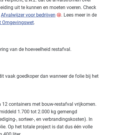
iding uit te kunnen en moeten voeren. Check
e
Afvalwijzer voor bedrijven
. Lees meer in de
it Omgevingswet
.
ing van de hoeveelheid restafval.
it vaak goedkoper dan wanneer de folie bij het
 12 containers met bouw-restafval vrijkomen.
middeld 1.700 tot 2.000 kg gemengd
lediging-, sorteer-, en verbrandingskosten). In
e. Op het totale project is dat dus één volle
400 liter.