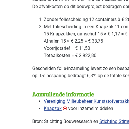
De afvalkosten op dit bouwproject bedragen da
Zonder foliescheiding
12 containers à € 2
Met foliescheiding in een Knapzak
11 cont
15 Knapzakken, aanschaf 15 × € 1,17 = €
Afhalen 15 × € 2,25 = € 33,75
Voorrijdtarief = € 11,50
Totaalkosten = € 2.922,80
Gescheiden folie-inzameling levert zo een besp
op. De besparing bedraagt 6,3% op de totale kos
Aanvullende informatie
Vereniging Milieubeheer Kunststofverpak
Knapzak
voor inzamelmiddelen
Bron: Stichting Bouwresearch en
Stichting Stim