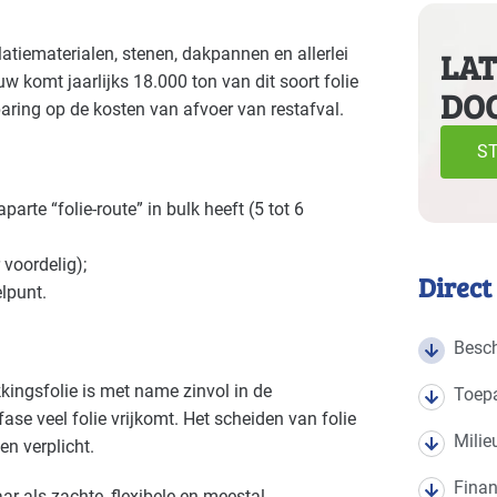
e volgende branches
atiematerialen, stenen, dakpannen en allerlei
LAT
w komt jaarlijks 18.000 ton van dit soort folie
DO
Bouw - gemeentewerven
Bouw -
Gevorderd
paring op de kosten van afvoer van restafval.
ST
arte “folie-route” in bulk heeft (5 tot 6
 voordelig);
Direct
lpunt.
Besch
ingsfolie is met name zinvol in de
Toep
e veel folie vrijkomt. Het scheiden van folie
Milie
n verplicht.
Finan
aar als zachte, flexibele en meestal