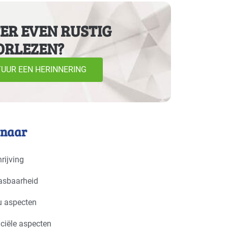
ER EVEN RUSTIG
ORLEZEN?
 installatiebedrijven
Basis
UUR EEN HERINNERING
 naar
rijving
asbaarheid
u aspecten
ciële aspecten