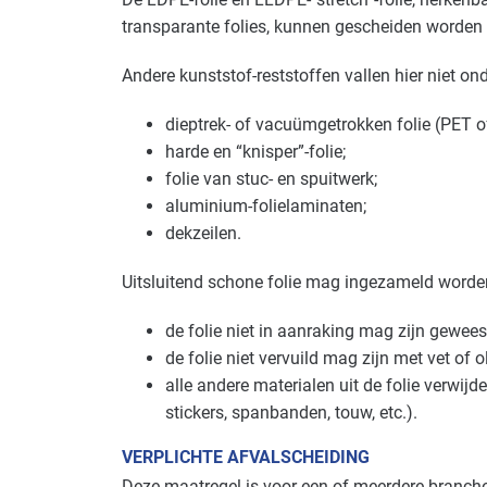
transparante folies, kunnen gescheiden worden
Andere kunststof-reststoffen vallen hier niet ond
dieptrek- of vacuümgetrokken folie (
PET
o
harde en “knisper”-folie;
folie van stuc- en spuitwerk;
aluminium-folielaminaten;
dekzeilen.
Uitsluitend schone folie mag ingezameld worden
de folie niet in aanraking mag zijn gewees
de folie niet vervuild mag zijn met vet of ol
alle andere materialen uit de folie verwijde
stickers, spanbanden, touw, etc.).
VERPLICHTE AFVALSCHEIDING
Deze maatregel is voor een of meerdere branches