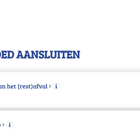
OED AANSLUITEN
n het (rest)afval
o