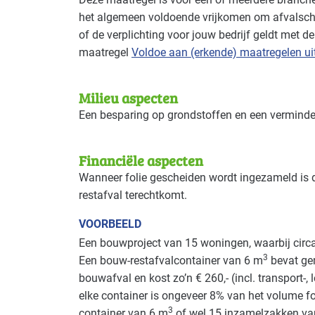
het algemeen voldoende vrijkomen om afvalsche
of de verplichting voor jouw bedrijf geldt met d
maatregel
Voldoe aan (erkende) maatregelen u
Milieu aspecten
Een besparing op grondstoffen en een verminder
Financiële aspecten
Wanneer folie gescheiden wordt ingezameld is d
restafval terechtkomt.
VOORBEELD
Een bouwproject van 15 woningen, waarbij circa
3
Een bouw-restafvalcontainer van 6 m
bevat ge
bouwafval en kost zo’n € 260,‐ (incl. transport-, 
elke container is ongeveer 8% van het volume foli
3
container van 6 m
of wel 15 inzamelzakken van 