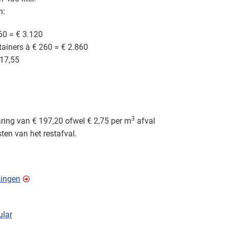
n:
60 = € 3.120
ainers à € 260 = € 2.860
 17,55
3
aring van € 197,20 ofwel € 2,75 per m
afval
ten van het restafval.
kingen
ular