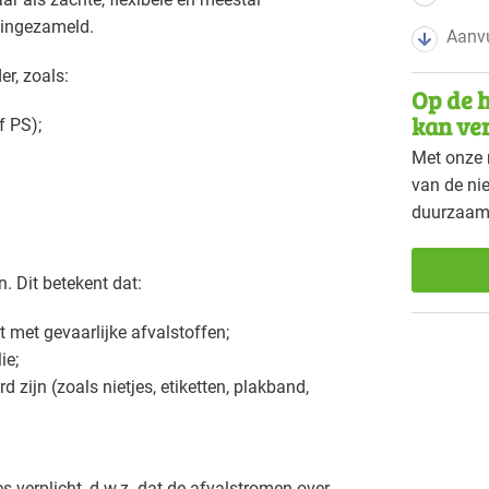
 ingezameld.
Aanvu
er, zoals:
Op de h
kan ve
f PS);
Met onze 
van de ni
duurzaam
. Dit betekent dat:
t met gevaarlijke afvalstoffen;
ie;
rd zijn (zoals nietjes, etiketten, plakband,
 verplicht, d.w.z. dat de afvalstromen over