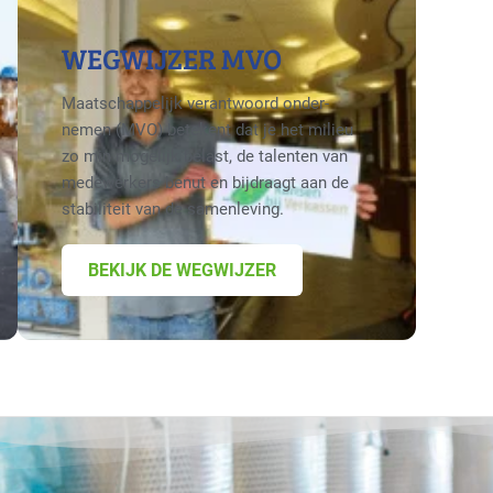
WEGWIJZER MVO
Maatschappelijk verantwoord onder­
nemen (MVO) betekent dat je het milieu
zo min mogelijk belast, de talenten van
medewerkers benut en bijdraagt aan de
stabiliteit van de samenleving.
BEKIJK DE WEGWIJZER