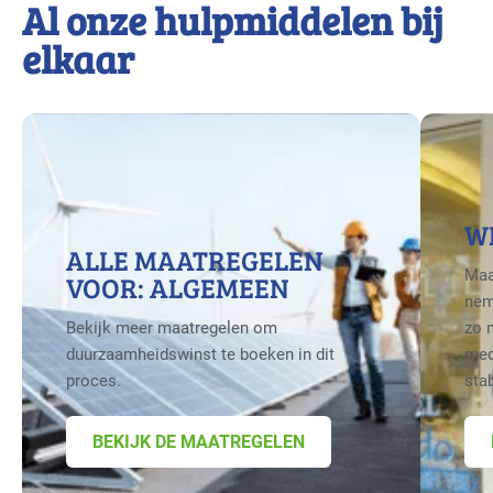
Al onze hulpmiddelen bij
elkaar
W
ALLE MAATREGELEN
Maa
VOOR: ALGEMEEN
nem
Bekijk meer maatregelen om
zo 
duurzaamheidswinst te boeken in dit
med
proces.
sta
BEKIJK DE MAATREGELEN