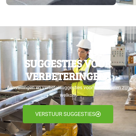
SUGGESTIES VOOR
VERBETERINGEN?
Aanvullingen en verbetersuggesties voor maatregelen zijn
welkom
VERSTUUR SUGGESTIES