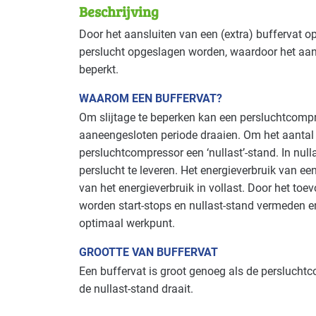
Beschrijving
Deze maatregel is vaak toepasbaar in d
Door het aansluiten van een (extra) buffervat 
perslucht opgeslagen worden, waardoor het aan
Autobranche - autoschadeherstel
Basis
beperkt.
Bouw - gemeentewerven
Basis
WAAROM EEN BUFFERVAT?
Om slijtage te beperken kan een persluchtcompr
Brandweer
Basis
aaneengesloten periode draaien. Om het aantal 
persluchtcompressor een ‘nullast’-stand. In nul
Industrie - hout en meubel
Basis
perslucht te leveren. Het energieverbruik van ee
van het energieverbruik in vollast. Door het toe
Industrie - rubber en kunststof
Basis
worden start-stops en nullast-stand vermeden e
optimaal werkpunt.
Onderwijs
Basis
GROOTTE VAN BUFFERVAT
Voedingsindustrie - overig
Basis
Een buffervat is groot genoeg als de perslucht
de nullast-stand draait.