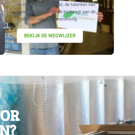
zo min mogelijk belast, de talenten van
medewerkers benut en bijdraagt aan de
stabiliteit van de samenleving.
BEKIJK DE WEGWIJZER
OOR
N?