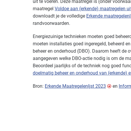
uit te voeren. Deze maatregel is (onder voorwa
maatregel
Voldoe aan (erkende) maatregelen u
downloadt je de volledige
Erkende maatregelenli
randvoorwaarden.
Energiezuinige technieken moeten goed beheerd
moeten installaties goed ingeregeld, beheerd e
beheer en onderhoud (
DBO
). Daarom heeft de o
aangegeven welke
DBO
-actie nodig is om de ma
Beoordeel jaarlijks of de techniek nog goed fun
doelmatig beheer en onderhoud van (erkende) 
Bron:
Erkende Maatregelenljst 2023
en
Infor