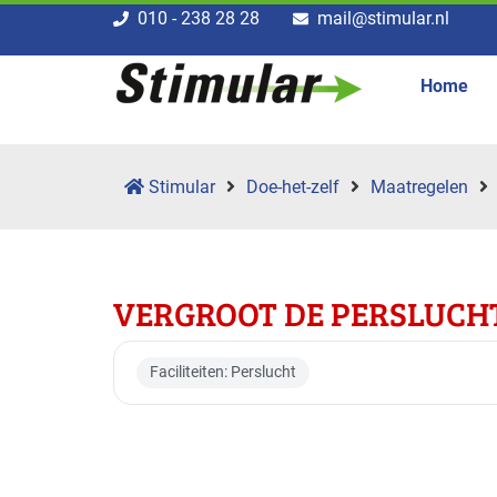
010 - 238 28 28
mail@stimular.nl
Home
Stimular
Doe-het-zelf
Maatregelen
VERGROOT DE PERSLUCH
Faciliteiten: Perslucht
Toepasbaar voor br