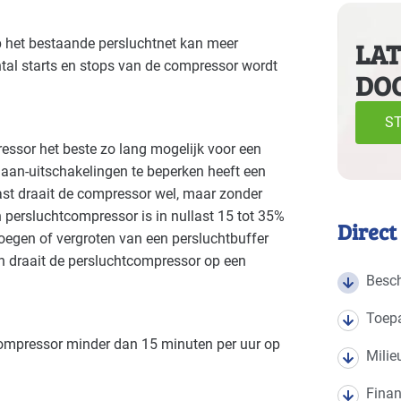
e volgende branches
op het bestaande persluchtnet kan meer
LAT
tal starts en stops van de compressor wordt
DO
Autobranche - garage en handel
Bouw 
Basis
Bouw - installatiebedrijven
Bouw 
Basis
ST
essor het beste zo lang mogelijk voor een
Grafische industrie
Handel
Basis
aan-uitschakelingen te beperken heeft een
last draait de compressor wel, maar zonder
Industrie - metalektro
Indust
Basis
n persluchtcompressor is in nullast 15 tot 35%
Direct
voegen of vergroten van een persluchtbuffer
Industrie - verf en drukinkt
Natwa
Basis
n draait de persluchtcompressor op een
Besch
Overige branches
Voedi
Basis
Toep
Voedingsindustrie - vlees
Voedi
Basis
compressor minder dan 15 minuten per uur op
Milie
Finan