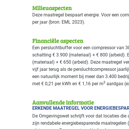
Milieuaspecten
Deze maatregel bespaart energie. Voor een co
per jaar (bron:
EML
2023).
Financiële aspecten
Een persluchtbuffer voor een compressor van 3
schatting € 3.900 (materiaal) + € 800 (arbeid).
(materiaal) + € 650 (arbeid). Deze maatregel v
vijf jaar terug als de persluchtcompressor jaarl
een natuurlijk moment bij meer dan 3.400 bedri
3
met € 0,21 per kWh en € 1,16 per m
aardgas (e
Aanvullende informatie
ERKENDE MAATREGEL VOOR ENERGIEBESPA
De Omgevingswet schrijft voor dat locaties die
zijn rendabele energiebesparende maatregelen (m