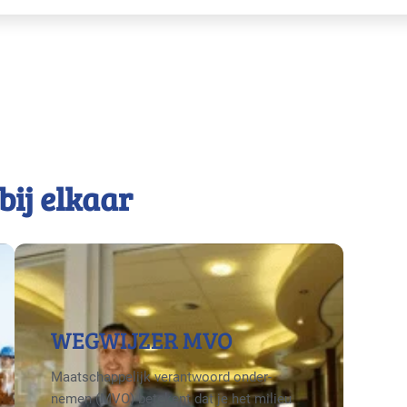
bij elkaar
WEGWIJZER MVO
Maatschappelijk verantwoord onder­
nemen (MVO) betekent dat je het milieu