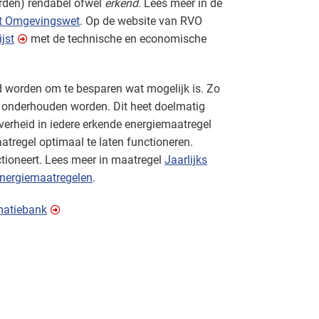
arden) rendabel ofwel
erkend
. Lees meer in de
it Omgevingswet
. Op de website van
RVO
jst
met de technische en economische
 worden om te besparen wat mogelijk is. Zo
n onderhouden worden. Dit heet doelmatig
verheid in iedere erkende energiemaatregel
atregel optimaal te laten functioneren.
ctioneert. Lees meer in maatregel
Jaarlijks
energiemaatregelen
.
matiebank