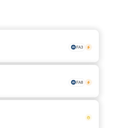
FA3
FA8