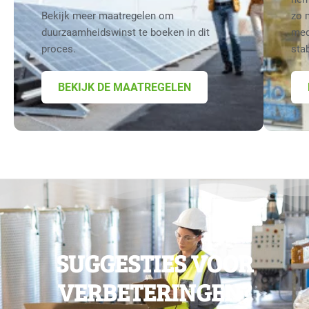
Bekijk meer maatregelen om
zo 
duurzaamheidswinst te boeken in dit
med
proces.
sta
BEKIJK DE MAATREGELEN
SUGGESTIES VOOR
VERBETERINGEN?