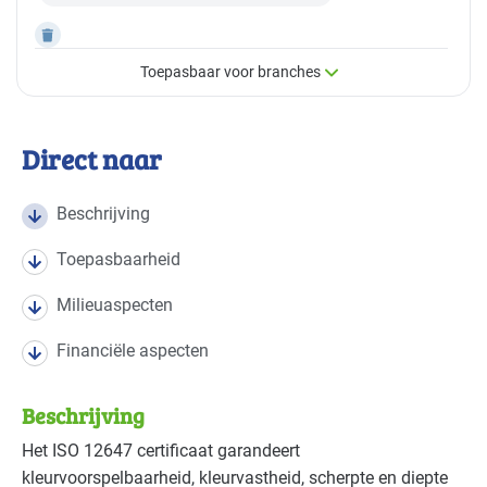
Toepasbaar voor branches
×
Toepasbaar voor branches
Direct naar
Deze maatregel is vaak toepasbaar in de volgende
branches
Beschrijving
Toepasbaarheid
Grafische industrie
Basis
Milieuaspecten
Industrie - papier en karton(waren)
Basis
Financiële aspecten
Beschrijving
Het
ISO
12647 certificaat garandeert
kleurvoorspelbaarheid, kleurvastheid, scherpte en diepte