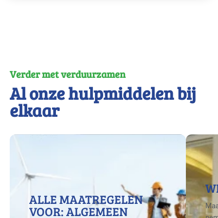
Verder met verduurzamen
Al onze hulpmiddelen bij
elkaar
W
ALLE MAATREGELEN
Maa
VOOR: ALGEMEEN
nem