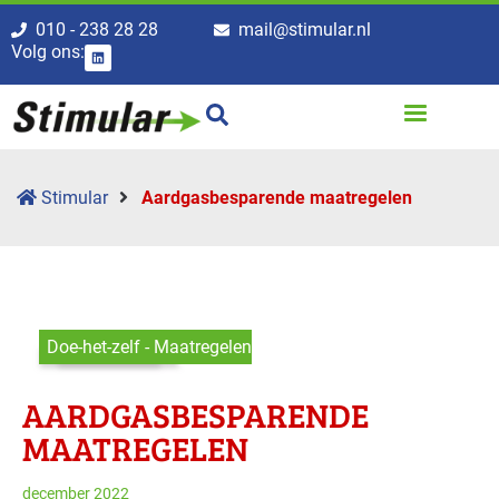
010 - 238 28 28
mail@stimular.nl
Volg ons:
Stimular
Aardgasbesparende maatregelen
Doe-het-zelf - Maatregelen
AARDGASBESPARENDE
MAATREGELEN
december 2022