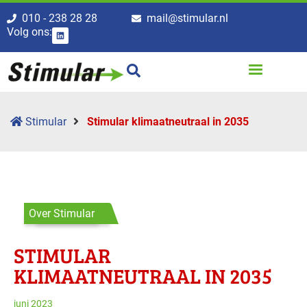
010 - 238 28 28
mail@stimular.nl
Volg ons:
Stimular
Stimular klimaatneutraal in 2035
Over Stimular
STIMULAR
KLIMAATNEUTRAAL IN 2035
juni 2023