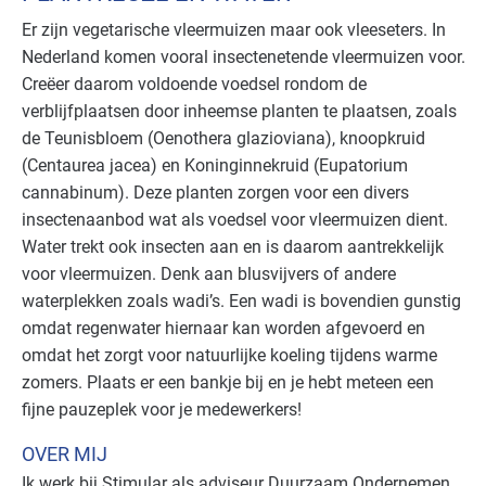
Er zijn vegetarische vleermuizen maar ook vleeseters. In
Nederland komen vooral insectenetende vleermuizen voor.
Creëer daarom voldoende voedsel rondom de
verblijfplaatsen door inheemse planten te plaatsen, zoals
de Teunisbloem (Oenothera glazioviana), knoopkruid
(Centaurea jacea) en Koninginnekruid (Eupatorium
cannabinum). Deze planten zorgen voor een divers
insectenaanbod wat als voedsel voor vleermuizen dient.
Water trekt ook insecten aan en is daarom aantrekkelijk
voor vleermuizen. Denk aan blusvijvers of andere
waterplekken zoals wadi’s. Een wadi is bovendien gunstig
omdat regenwater hiernaar kan worden afgevoerd en
omdat het zorgt voor natuurlijke koeling tijdens warme
zomers. Plaats er een bankje bij en je hebt meteen een
fijne pauzeplek voor je medewerkers!
OVER MIJ
Ik werk bij Stimular als adviseur Duurzaam Ondernemen