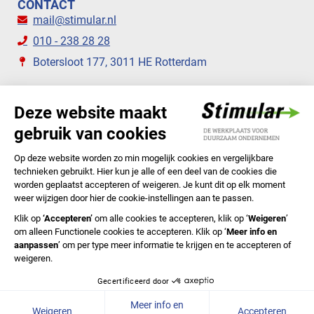
CONTACT
mail@stimular.nl
010 - 238 28 28
Botersloot 177, 3011 HE Rotterdam
VOLG ONS
STIMULAR NIEUWSBRIEVEN
ABONNEER NU
Privacyverklaring
Cookiebeleid
Colofon
Disclaimer
In English
© 2020 Stichting Stimular