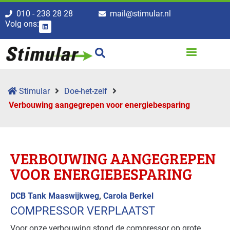
010 - 238 28 28
mail@stimular.nl
Volg ons:
Stimular
Doe-het-zelf
Verbouwing aangegrepen voor energiebesparing
VERBOUWING AANGEGREPEN
VOOR ENERGIEBESPARING
DCB Tank Maaswijkweg
,
Carola Berkel
COMPRESSOR VERPLAATST
Voor onze verbouwing stond de compressor op grote