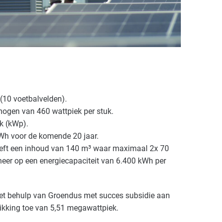
 (10 voetbalvelden).
ogen van 460 wattpiek per stuk.
k (kWp).
Wh voor de komende 20 jaar.
o heeft een inhoud van 140 m³ waar maximaal 2x 70
 neer op een energiecapaciteit van 6.400 kWh per
et behulp van Groendus met succes subsidie aan
ikking toe van 5,51 megawattpiek.