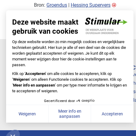
Bron:
Groendus
|
Hessing Supervers
NAVIGATIE
DIREC
Samen met Stimular
Bedrijv
Doe-het-zelf
Branch
Nieuws
Cursus
Over ons
Stimul