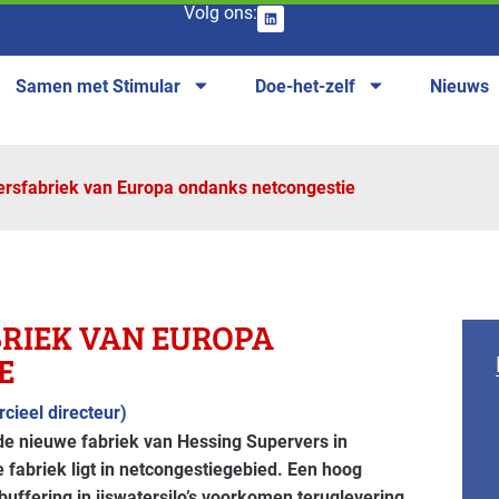
Volg ons:
Samen met Stimular
Doe-het-zelf
Nieuws
rsfabriek van Europa ondanks netcongestie
RIEK VAN EUROPA
E
cieel directeur)
de nieuwe fabriek van Hessing Supervers in
 fabriek ligt in netcongestiegebied. Een hoog
uffering in ijswatersilo’s voorkomen teruglevering