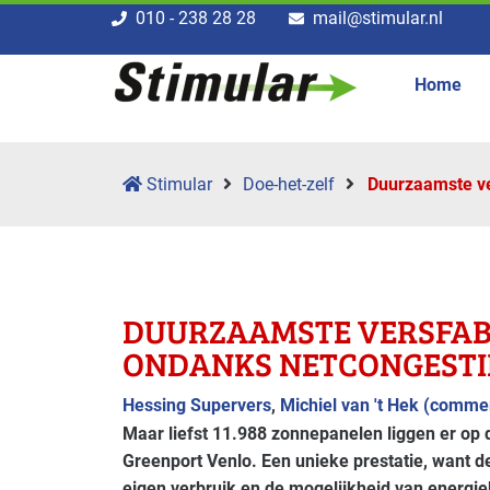
010 - 238 28 28
mail@stimular.nl
Home
Stimular
Doe-het-zelf
Duurzaamste ve
DUURZAAMSTE VERSFAB
ONDANKS NETCONGESTI
Hessing Supervers
,
Michiel van 't Hek (commer
Maar liefst 11.988 zonnepanelen liggen er op 
Greenport Venlo. Een unieke prestatie, want de
eigen verbruik en de mogelijkheid van energieb