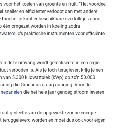
s voor het koelen van groente en fruit. “Het voordeel
el sneller en efficiënter verloopt dan met andere
functie: je kunt er beschikbare overtollige zonne-
op één omgezet worden in koeling zodra
swatersilo’s praktische instrumenten voor efficiënte
van deze omvang wordt gerealiseerd in een regio
uut verboden is. Als je toch teruglevert krijg je een
n van 5.300 kilowattpiek (kWp) op zo’n 50.000
tdaging die Groendus graag aanging. Voor de
nnepanelen
die het hele jaar genoeg stroom leveren
 groot gedeelte van de opgewekte zonne-energie
 net teruggeleverd worden en moet dus ook voor eigen