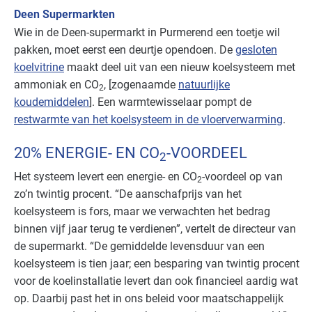
Deen Supermarkten
Wie in de Deen-supermarkt in Purmerend een toetje wil
pakken, moet eerst een deurtje opendoen. De
gesloten
koelvitrine
maakt deel uit van een nieuw koelsysteem met
ammoniak en CO
, [zogenaamde
natuurlijke
2
koudemiddelen
]. Een warmtewisselaar pompt de
restwarmte van het koelsysteem in de vloerverwarming
.
20% ENERGIE- EN CO
-VOORDEEL
2
Het systeem levert een energie- en CO
-voordeel op van
2
zo’n twintig procent. “De aanschafprijs van het
koelsysteem is fors, maar we verwachten het bedrag
binnen vijf jaar terug te verdienen”, vertelt de directeur van
de supermarkt. “De gemiddelde levensduur van een
koelsysteem is tien jaar; een besparing van twintig procent
voor de koelinstallatie levert dan ook financieel aardig wat
op. Daarbij past het in ons beleid voor maatschappelijk