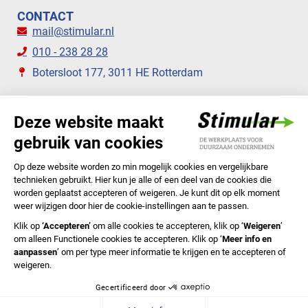
CONTACT
mail@stimular.nl
010 - 238 28 28
Botersloot 177, 3011 HE Rotterdam
VOLG ONS
STIMULAR NIEUWSBRIEVEN
ABONNEER NU
Privacyverklaring
Cookiebeleid
Colofon
Disclaimer
In English