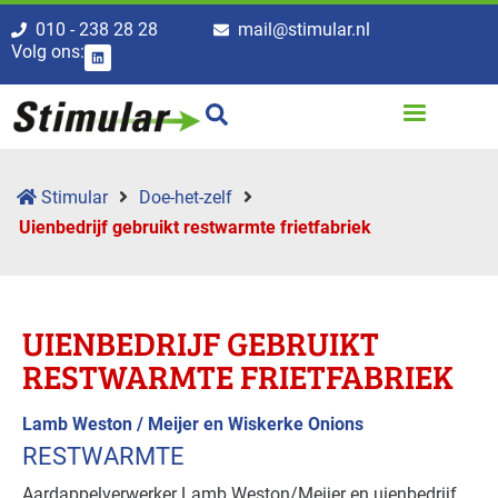
010 - 238 28 28
mail@stimular.nl
Volg ons:
Stimular
Doe-het-zelf
Uienbedrijf gebruikt restwarmte frietfabriek
UIENBEDRIJF GEBRUIKT
RESTWARMTE FRIETFABRIEK
Lamb Weston / Meijer en Wiskerke Onions
RESTWARMTE
Aardappelverwerker Lamb Weston/Meijer en uienbedrijf