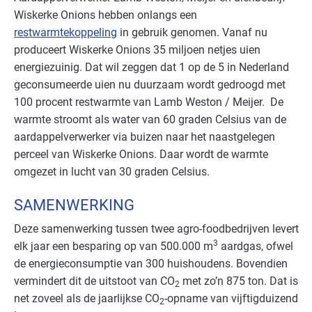
Wiskerke Onions hebben onlangs een
restwarmtekoppeling
in gebruik genomen. Vanaf nu
produceert Wiskerke Onions 35 miljoen netjes uien
energiezuinig. Dat wil zeggen dat 1 op de 5 in Nederland
geconsumeerde uien nu duurzaam wordt gedroogd met
100 procent restwarmte van Lamb Weston / Meijer. De
warmte stroomt als water van 60 graden Celsius van de
aardappelverwerker via buizen naar het naastgelegen
perceel van Wiskerke Onions. Daar wordt de warmte
omgezet in lucht van 30 graden Celsius.
SAMENWERKING
Deze samenwerking tussen twee agro-foodbedrijven levert
3
elk jaar een besparing op van 500.000 m
aardgas, ofwel
de energieconsumptie van 300 huishoudens. Bovendien
vermindert dit de uitstoot van CO
met zo’n 875 ton. Dat is
2
net zoveel als de jaarlijkse CO
-opname van vijftigduizend
2