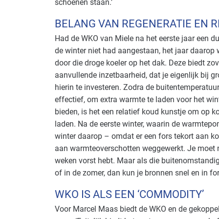
schoenen staan.’
BELANG VAN REGENERATIE EN 
Had de WKO van Miele na het eerste jaar een d
de winter niet had aangestaan, het jaar daarop 
door die droge koeler op het dak. Deze biedt zove
aanvullende inzetbaarheid, dat je eigenlijk bij 
hierin te investeren. Zodra de buitentemperatuur
effectief, om extra warmte te laden voor het w
bieden, is het een relatief koud kunstje om op ko
laden. Na de eerste winter, waarin de warmtepo
winter daarop – omdat er een fors tekort aan k
aan warmteoverschotten weggewerkt. Je moet na
weken vorst hebt. Maar als die buitenomstandig
of in de zomer, dan kun je bronnen snel en in fo
WKO IS ALS EEN ‘COMMODITY’
Voor Marcel Maas biedt de WKO en de gekoppeld