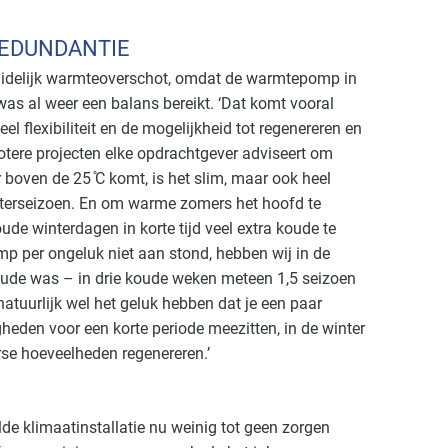
REDUNDANTIE
uidelijk warmteoverschot, omdat de warmtepomp in
was al weer een balans bereikt. ‘Dat komt vooral
el flexibiliteit en de mogelijkheid tot regenereren en
grotere projecten elke opdrachtgever adviseert om
 boven de 25 ̊C komt, is het slim, maar ook heel
interseizoen. En om warme zomers het hoofd te
ude winterdagen in korte tijd veel extra koude te
mp per ongeluk niet aan stond, hebben wij in de
oude was – in drie koude weken meteen 1,5 seizoen
tuurlijk wel het geluk hebben dat je een paar
heden voor een korte periode meezitten, in de winter
rse hoeveelheden regenereren.’
e klimaatinstallatie nu weinig tot geen zorgen