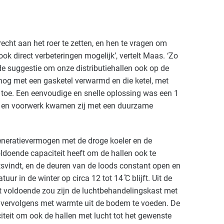
ht aan het roer te zetten, en hen te vragen om
ok direct verbeteringen mogelijk’, vertelt Maas. ‘Zo
e suggestie om onze distributiehallen ook op de
nog met een gasketel verwarmd en die ketel, met
oe. Een eenvoudige en snelle oplossing was een 1
k en voorwerk kwamen zij met een duurzame
eneratievermogen met de droge koeler en de
ldoende capaciteit heeft om de hallen ook te
tsvindt, en de deuren van de loods constant open en
ur in de winter op circa 12 tot 14 ̊C blijft. Uit de
it voldoende zou zijn de luchtbehandelingskast met
e vervolgens met warmte uit de bodem te voeden. De
teit om ook de hallen met lucht tot het gewenste