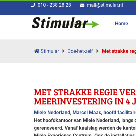
010 - 238 28 28
mail@stimular.nl
Home
Stimular
Doe-het-zelf
Met strakke reg
MET STRAKKE REGIE VER
MEERINVESTERING IN 4 
Miele Nederland
,
Marcel Maas, hoofd facilitai
Het hoofdkantoor van Miele Nederland, langs d
gerenoveerd. Vanaf kaalslag werden de kantor
Miele Experience Centrum. Ook de installati