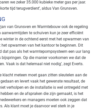
ren we zeker 35.000 kubieke meter gas per jaar.
korte tijd terugverdient’, aldus Van Grunsven.
NG
Arjan van Grunsven en Warmtebouw ook de regeling
aanwarmtijden te schuiven kun je zeer efficiënt
e winter in de ochtend eerst met het opwarmen van
t het opwarmen van het kantoor te beginnen. Dit
steld dat pas als het warmtepompsysteem een uur lang
ls bijspringen. Op die manier voorkomen we dat de
en. Vaak is dat helemaal niet nodig’, zegt Everts.
te klacht meteen moet gaan zitten sleutelen aan de
el gedaan en levert vaak het gewenste resultaat, de
iet verholpen en de installatie is wel ontregeld met
 hebben en de afspraken die zijn gemaakt, is het
ire medewerkers en managers moeten ook zeggen dat
s. Als klant moet je daarvoor wel sterk in je