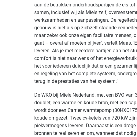
aan de betrokken onderhoudspartijen de eis to
samen, inclusief wij als Miele zelf, overeenste
werkzaamheden en aanpassingen. De regeltechni
gebouw is niet als op zichzelf staande eenhede
maar zeker ook onze eigen facilitaire mensen, op
gaat – overal af moeten blijven’, vertelt Maas. 
leveren. Als je met meerdere partijen aan het stuu
comfort is niet naar wens of het energieverbruik r
het voor iedereen duidelijk dat er een gezamenl
en regeling van het complete systeem, ondergron
terug in de prestaties van het systeem.’
De WKO bij Miele Nederland, met een BVO van 30
doublet, een warme en koude bron, met een cap
wordt door een Carrier warmtepomp (30HXC175
koude omgezet. Twee cv-ketels van 720 kW zijn
piekvermogens leveren. Daarnaast is een droge k
bronnen te realiseren en om, wanneer dat nodig