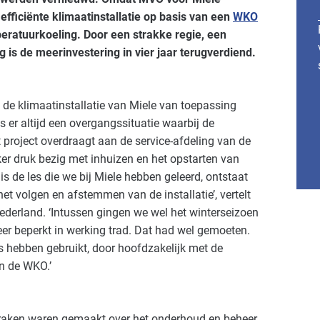
fficiënte klimaatinstallatie op basis van een
WKO
ratuurkoeling. Door een strakke regie, een
ng is de meerinvestering in vier jaar terugverdiend.
ij de klimaatinstallatie van Miele van toepassing
 er altijd een overgangssituatie waarbij de
t project overdraagt aan de service-afdeling van de
iker druk bezig met inhuizen en het opstarten van
o is de les die we bij Miele hebben geleerd, ontstaat
et volgen en afstemmen van de installatie’, vertelt
Nederland. ‘Intussen gingen we wel het winterseizoen
er beperkt in werking trad. Dat had wel gemoeten.
s hebben gebruikt, door hoofdzakelijk met de
in de WKO.’
praken waren gemaakt over het onderhoud en beheer.