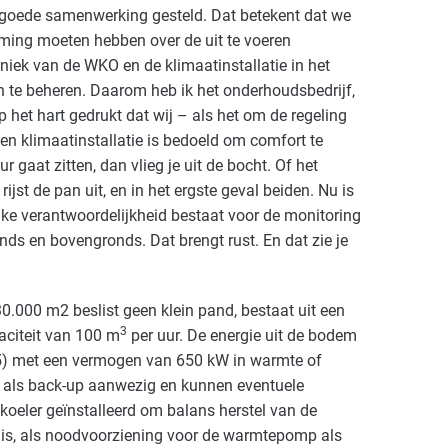
t goede samenwerking gesteld. Dat betekent dat we
mming moeten hebben over de uit te voeren
ek van de WKO en de klimaatinstallatie in het
n te beheren. Daarom heb ik het onderhoudsbedrijf,
 het hart gedrukt dat wij – als het om de regeling
‘Een klimaatinstallatie is bedoeld om comfort te
r gaat zitten, dan vlieg je uit de bocht. Of het
ijst de pan uit, en in het ergste geval beiden. Nu is
ijke verantwoordelijkheid bestaat voor de monitoring
ds en bovengronds. Dat brengt rust. En dat zie je
.000 m2 beslist geen klein pand, bestaat uit een
3
aciteit van 100 m
per uur. De energie uit de bodem
) met een vermogen van 650 kW in warmte of
 als back-up aanwezig en kunnen eventuele
oeler geïnstalleerd om balans herstel van de
 is, als noodvoorziening voor de warmtepomp als