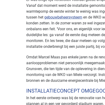
Vanaf dat moment werd de installatie gemonitord
warmtepomp de eerste winter te weinig was in
tussen het
gebouwbeheersysteem
en de WKO wa
konden zetten. In de zomer waren ze wel ingeze
onbalans een feit. ‘Voor ons, en eigenlijk voor i
duidelijke les: ga vanaf de eerste dag meteen d
monitoren. En les twee, die daar meteen op volgt
installatie onderbrengt bij een juiste partij, bij 
Omdat Marcel Maas pas enkele jaren na de renova
aanloopproblemen niet persoonlijk meegemaakt. 
Grunsven, die ten tijde van de oplevering in dien
monitoring van de WKO van Miele verzorgt. Inst
bronnen en de duurzame energiecentrale bij Mie
INSTALLATIECONCEPT OMGEGOO
In het eerste ontwerp was bij de renovatie van
plannen al in een ver gevorderd stadium waren,