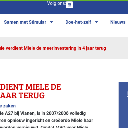
Volg ons:
Samen met Stimular
Doe-het-zelf
Nieuws
ie verdient Miele de meerinvestering in 4 jaar terug
DIENT MIELE DE
JAAR TERUG
re zaken
e A27 bij Vianen, is in 2007/2008 volledig
en opnieuw ingericht en creëerde Miele haar
es werden vernieuwd. Omdat MVO voor Miele