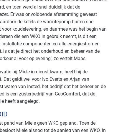
, en toen werd al snel duidelijk dat de
gezet. Er was onvoldoende afstemming geweest
ardoor de ketels de warmtepomp buiten spel
t voor koudelevering, en daarmee was het begin van
edereen die een WKO in gebruik neemt, is dit een
e installatie componenten en alle energiestromen
, is dat je direct het onderhoud en beheer van de
voorkeur al voor oplevering’, zo vertelt Maas.
tie bij Miele in dienst kwam, heeft hij de
Dat geldt wel voor Ivo Everts en Arjan van
st waren van Insted, het bedrijf dat het beheer en de
ed is een zusterbedrijf van GeoComfort, dat de
le heeft aangelegd.
ID
 het pand van Miele geen WKO gepland. Toen de
 besloot Miele alsnog tot de aanleg van een WKO. In