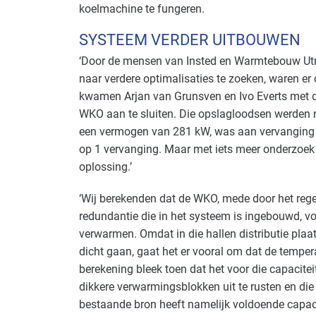
koelmachine te fungeren.
SYSTEEM VERDER UITBOUWEN
‘Door de mensen van Insted en Warmtebouw Utrec
naar verdere optimalisaties te zoeken, waren er o
kwamen Arjan van Grunsven en Ivo Everts met d
WKO aan te sluiten. Die opslagloodsen werden 
een vermogen van 281 kW, was aan vervanging t
op 1 vervanging. Maar met iets meer onderzoe
oplossing.’
‘Wij berekenden dat de WKO, mede door het reg
redundantie die in het systeem is ingebouwd, vo
verwarmen. Omdat in die hallen distributie plaa
dicht gaan, gaat het er vooral om dat de temperatu
berekening bleek toen dat het voor die capacite
dikkere verwarmingsblokken uit te rusten en di
bestaande bron heeft namelijk voldoende capaci