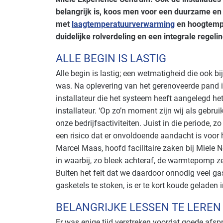
belangrijk is, koos men voor een duurzame en e
met
laagtemperatuurverwarming
en hoogtempe
duidelijke rolverdeling en een integrale regeli
ALLE BEGIN IS LASTIG
Alle begin is lastig; een wetmatigheid die ook b
was. Na oplevering van het gerenoveerde pand is
installateur die het systeem heeft aangelegd he
installateur. ‘Op zo’n moment zijn wij als gebru
onze bedrijfsactiviteiten. Juist in die periode, z
een risico dat er onvoldoende aandacht is voor h
Marcel Maas, hoofd facilitaire zaken bij Miele 
in waarbij, zo bleek achteraf, de warmtepomp ze
Buiten het feit dat we daardoor onnodig veel ga
gasketels te stoken, is er te kort koude geladen 
BELANGRIJKE LESSEN TE LEREN
Er was enige tijd verstreken voordat goede afs