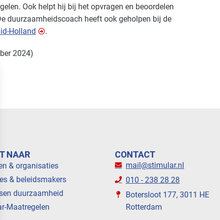
len. Ook helpt hij bij het opvragen en beoordelen
 De duurzaamheidscoach heeft ook geholpen bij de
uid-Holland
.
mber 2024)
T NAAR
CONTACT
mail@stimular.nl
en & organisaties
es & beleidsmakers
010 - 238 28 28
sen duurzaamheid
Botersloot 177, 3011 HE
ar-Maatregelen
Rotterdam