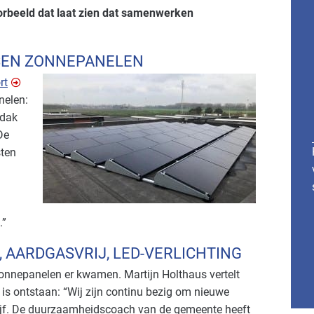
oorbeeld dat laat zien dat samenwerken
SEN ZONNEPANELEN
rt
nelen:
 dak
De
sten
.”
 AARDGASVRIJ, LED-VERLICHTING
zonnepanelen er kwamen. Martijn Holthaus vertelt
 is ontstaan: “Wij zijn continu bezig om nieuwe
rijf. De duurzaamheidscoach van de gemeente heeft