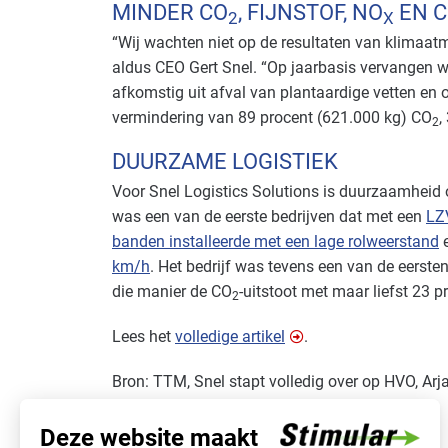
MINDER CO
, FIJNSTOF, NO
EN 
2
X
“Wij wachten niet op de resultaten van klimaatm
aldus CEO Gert Snel. “Op jaarbasis vervangen wij
afkomstig uit afval van plantaardige vetten en 
vermindering van 89 procent (621.000 kg) CO
,
2
DUURZAME LOGISTIEK
Voor Snel Logistics Solutions is duurzaamheid o
was een van de eerste bedrijven dat met een
LZ
banden installeerde met een lage rolweerstand
e
km/h
. Het bedrijf was tevens een van de eerst
die manier de CO
-uitstoot met maar liefst 23 p
2
Lees het
volledige artikel
.
Bron: TTM, Snel stapt volledig over op HVO, Arj