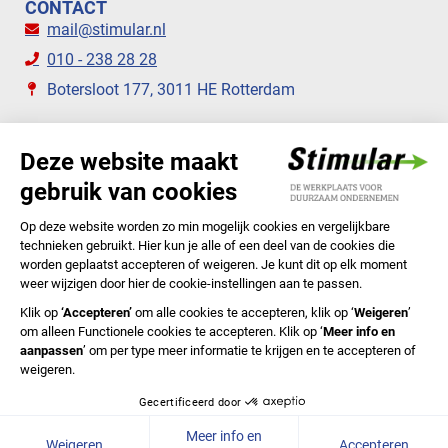
CONTACT
mail@stimular.nl
010 - 238 28 28
Botersloot 177, 3011 HE Rotterdam
VOLG ONS
STIMULAR NIEUWSBRIEVEN
ABONNEER NU
Privacyverklaring
Cookiebeleid
Colofon
Disclaimer
In English
© 2020 Stichting Stimular