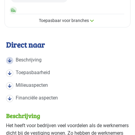
Toepasbaar voor branches
×
Toepasbaar voor branches
Direct naar
Deze maatregel is vaak toepasbaar in de volgende
branches
Beschrijving
Toepasbaarheid
Autobranche - autoschadeherstel
Basis
Milieuaspecten
Autobranche - garage en handel
Basis
Financiële aspecten
Autobranche - wasinrichting
Gevorderd
Beschrijving
Bouw - bouw/infra
Basis
Het heeft voor bedrijven veel voordelen als de werknemers
dicht bij de vestiging wonen. Zo hebben de werknemers
Bouw - gemeentewerven
Basis