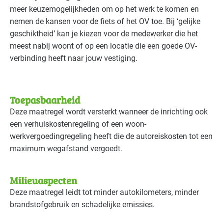
meer keuzemogelijkheden om op het werk te komen en
Bouw - installatiebedrijven
Basis
nemen de kansen voor de fiets of het OV toe. Bij ‘gelijke
geschiktheid’ kan je kiezen voor de medewerker die het
Bouw - schilders en onderhoud
Basis
meest nabij woont of op een locatie die een goede OV-
verbinding heeft naar jouw vestiging.
Bouwmaterialen - beton
Basis
Brandweer
Basis
Toepasbaarheid
Deze maatregel wordt versterkt wanneer de inrichting ook
Cultuur - evenementen
Basis
een verhuiskostenregeling of een woon-
werkvergoedingregeling heeft die de autoreiskosten tot een
Cultuur - musea
Basis
maximum wegafstand vergoedt.
Cultuur - overig
Basis
Milieuaspecten
Cultuur - podia
Basis
Deze maatregel leidt tot minder autokilometers, minder
brandstofgebruik en schadelijke emissies.
Datacenters
Basis