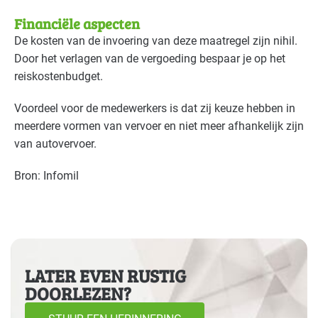
Detailhandel - overig
Gevorderd
Financiële aspecten
De kosten van de invoering van deze maatregel zijn nihil.
Detailhandel - supermarkten
Gevorderd
Door het verlagen van de vergoeding bespaar je op het
reiskostenbudget.
Detailhandel - tankstations
Gevorderd
Voordeel voor de medewerkers is dat zij keuze hebben in
Grafische industrie
Basis
meerdere vormen van vervoer en niet meer afhankelijk zijn
van autovervoer.
Handel en distributie
Basis
Bron: Infomil
Industrie - hout en meubel
Basis
Industrie - metalektro
Basis
Industrie - papier en karton(waren)
Basis
LATER EVEN RUSTIG
Industrie - rubber en kunststof
Basis
DOORLEZEN?
Industrie - verf en drukinkt
Basis