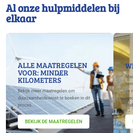
Al onze hulpmiddelen bij
elkaar
ALLE MAATREGELEN
W
VOOR: MINDER
Maa
KILOMETERS
nem
Bekijk meer maatregelen om
zo 
duurzaamheidswinst te boeken in dit
med
proces.
sta
BEKIJK DE MAATREGELEN