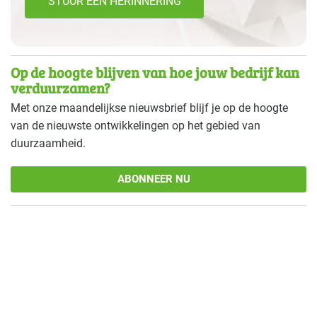
STUUR EEN HERINNERING
Kantoren
Basis
Landbouw - land- en tuinbouw
Basis
Op de hoogte blijven van hoe jouw bedrijf kan
verduurzamen?
Natwasserijen
Basis
Met onze maandelijkse nieuwsbrief blijf je op de hoogte
van de nieuwste ontwikkelingen op het gebied van
Onderwijs
Basis
duurzaamheid.
Overige branches
Basis
ABONNEER NU
Recreatie - congreslocaties
Basis
Recreatie - hotels
Basis
Recreatie - overig
Basis
Recreatie - restaurants en cafés
Basis