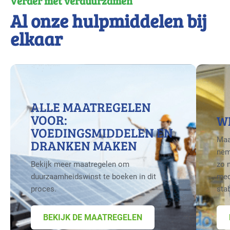
Verder met verduurzamen
Al onze hulpmiddelen bij
elkaar
ALLE MAATREGELEN
VOOR:
W
VOEDINGSMIDDELEN EN
Maa
DRANKEN MAKEN
nem
Bekijk meer maatregelen om
zo 
duurzaamheidswinst te boeken in dit
med
proces.
sta
BEKIJK DE MAATREGELEN