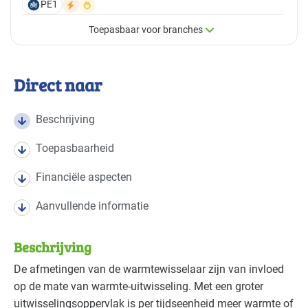
PE1
Toepasbaar voor branches
×
Toepasbaar voor branches
Direct naar
Deze maatregel is vaak toepasbaar in de volgende
branches
Beschrijving
Toepasbaarheid
Voedingsindustrie - brood en banket
Basis
Financiële aspecten
Voedingsindustrie - overig
Basis
Aanvullende informatie
Voedingsindustrie - zoetwaren
Basis
Beschrijving
De afmetingen van de warmtewisselaar zijn van invloed
op de mate van warmte-uitwisseling. Met een groter
uitwisselingsoppervlak is per tijdseenheid meer warmte of