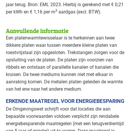
jaar terug. Bron:
EML
2023. Hierbij is gerekend met € 0,21
3
per kWh en € 1,16 per m
aardgas (excl.
BTW
).
Aanvullende informatie
Een platenwarmtewisselaar is te herkennen aan twee
dikkere platen waar tussen meerdere kleine platen van
roestvrijstaal zijn opgesloten. Trekstangen zorgen voor de
opsluiting van de platen. De platen zijn voorzien van
ribbels en ontstaan of parallelle kanalen of kanalen die
kruisen. De twee mediums kunnen niet met elkaar in
aanraking komen. De metalen platen geleiden de warmte
van het ene naar het andere medium.
ERKENDE MAATREGEL VOOR ENERGIEBESPARING
De Omgevingswet schrijft voor dat locaties die aan
bepaalde voorwaarden voldoen verplicht zijn rendabele
energiebesparende maatregelen (met een terugverdientijd
van 5 jaar of minder) uit te voeren. Deze maatregel is