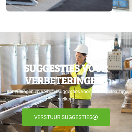
SUGGESTIES VOOR
VERBETERINGEN?
Aanvullingen en verbetersuggesties voor maatregelen zijn
welkom
VERSTUUR SUGGESTIES